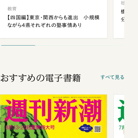
社会
教育
橋本愛
【四国編】東京・関西からも進出 小規模
分 佐
ながら4県それぞれの塾事情あり
おすすめの電子書籍
すべて見る