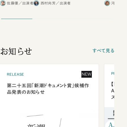
合ったこと
佐藤優／出演者
西村尚芳／出演者
河野有理
お知らせ
すべて見る
PRESEN
NEW
RELEASE
【「新潮
第二十五回「新潮ドキュメント賞」候補作
Anni
品発表のお知らせ
ズプレ