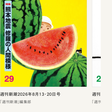
週刊新潮2026年8月13・20日号
週刊新潮2
「週刊新潮」編集部
「週刊新潮