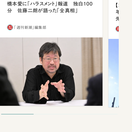
橋本愛に「ハラスメント」報道 独白100
【コン
分 佐藤二朗が語った「全真相」
年会は
先1位
「週刊新潮」編集部
「週