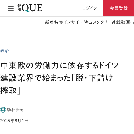
ログイン
会員登録
新着
特集
インサイト
ドキュメンタリー
連載
動画・
政治
中東欧の労働力に依存するドイツ
建設業界で始まった「脱・下請け
搾取」
駒林歩美
2025年8月1日