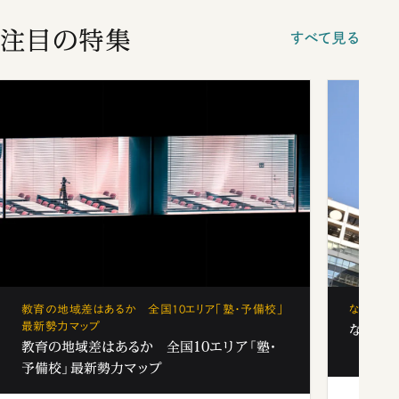
注目の特集
すべて見る
教育の地域差はあるか 全国10エリア「塾・予備校」
なぜ「フ
最新勢力マップ
なぜ「フ
教育の地域差はあるか 全国10エリア「塾・
予備校」最新勢力マップ