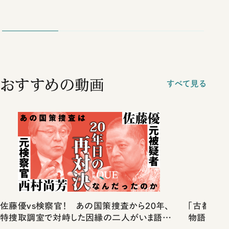
おすすめの動画
すべて見る
佐藤優vs検察官！ あの国策捜査から20年、
「古都」化
特捜取調室で対峙した因縁の二人がいま語り
物語」にリ