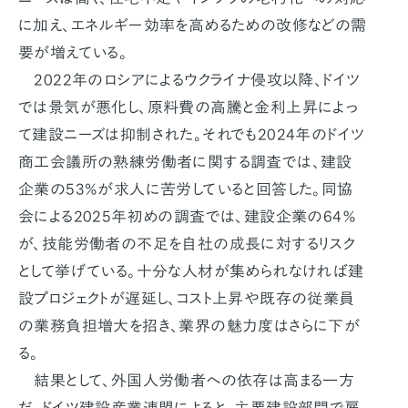
に加え、エネルギー効率を高めるための改修などの需
要が増えている。
2022年のロシアによるウクライナ侵攻以降、ドイツ
では景気が悪化し、原料費の高騰と金利上昇によっ
て建設ニーズは抑制された。それでも2024年のドイツ
商工会議所の熟練労働者に関する調査では、建設
企業の53%が求人に苦労していると回答した。同協
会による2025年初めの調査では、建設企業の64％
が、技能労働者の不足を自社の成長に対するリスク
として挙げている。十分な人材が集められなければ建
設プロジェクトが遅延し、コスト上昇や既存の従業員
の業務負担増大を招き、業界の魅力度はさらに下が
る。
結果として、外国人労働者への依存は高まる一方
だ。ドイツ建設産業連盟によると、主要建設部門で雇