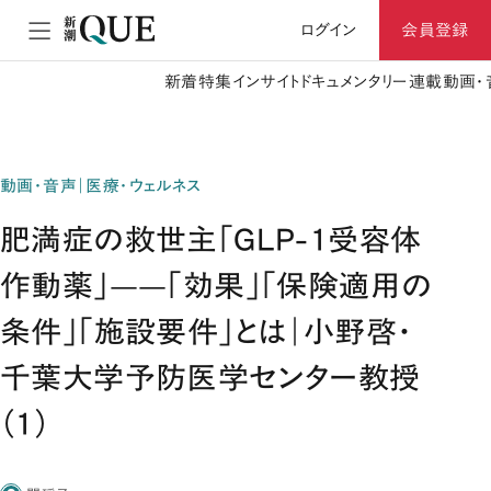
ログイン
会員登録
新着
特集
インサイト
ドキュメンタリー
連載
動画・
動画・音声｜医療・ウェルネス
肥満症の救世主「GLP-1受容体
作動薬」——「効果」「保険適用の
条件」「施設要件」とは｜小野啓・
千葉大学予防医学センター教授
（1）