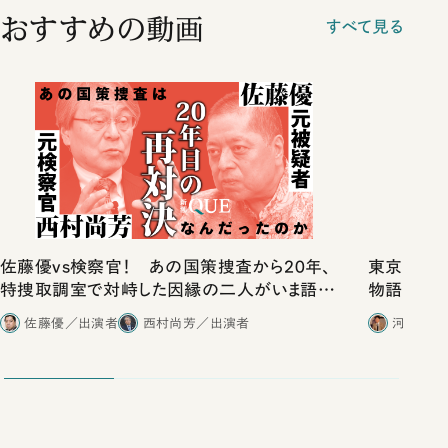
おすすめの動画
すべて見る
佐藤優vs検察官！ あの国策捜査から20年、
東京は都心
特捜取調室で対峙した因縁の二人がいま語り
物語」にリ
合ったこと
佐藤優／出演者
西村尚芳／出演者
河野有理