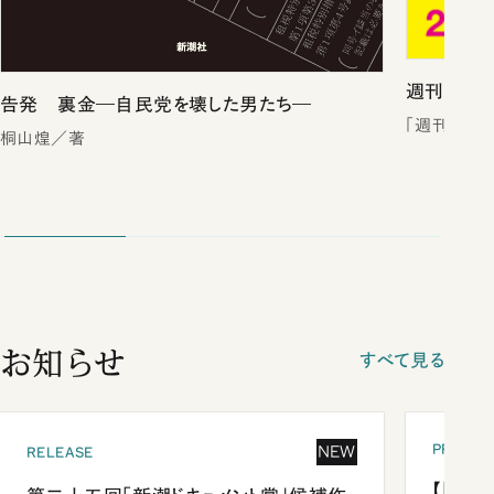
週刊新潮2
告発 裏金―自民党を壊した男たち―
「週刊新潮
桐山煌／著
お知らせ
すべて見る
PRESEN
NEW
RELEASE
【「新潮