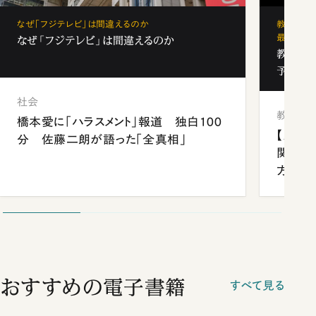
なぜ「フジテレビ」は間違えるのか
教育の地
最新勢力
なぜ「フジテレビ」は間違えるのか
教育の地
予備校
社会
教育
橋本愛に「ハラスメント」報道 独白100
【九州
分 佐藤二朗が語った「全真相」
関西資
方
おすすめの電子書籍
すべて見る