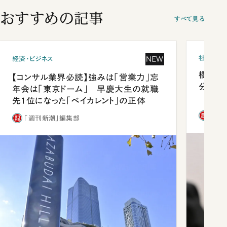
おすすめの記事
すべて見る
社会
NEW
経済・ビジネス
橋本愛
【コンサル業界必読】強みは「営業力」忘
分 佐
年会は「東京ドーム」 早慶大生の就職
先1位になった「ベイカレント」の正体
「週
「週刊新潮」編集部