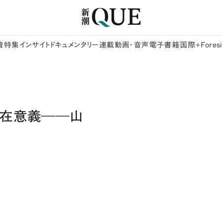
着
特集
インサイト
ドキュメンタリー
連載
動画・音声
電子書籍
国際+Foresi
存在意義――山