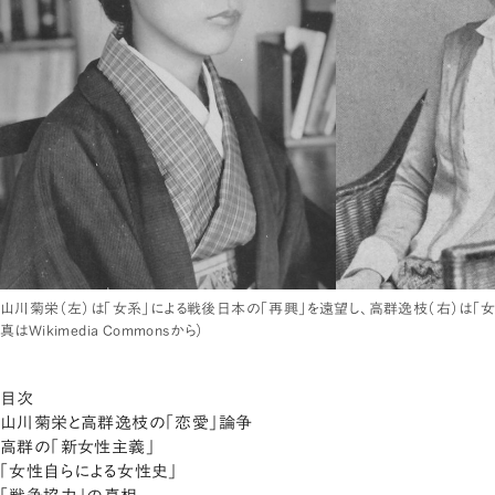
山川菊栄（左）は「女系」による戦後日本の「再興」を遠望し、高群逸枝（右）は「
真はWikimedia Commonsから）
目次
山川菊栄と高群逸枝の「恋愛」論争
高群の「新女性主義」
「女性自らによる女性史」