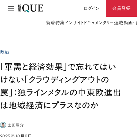
ログイン
会員登録
新着
特集
インサイト
ドキュメンタリー
連載
動画・
政治
「軍需と経済効果」で忘れてはい
けない「クラウディングアウトの
罠」：独ラインメタルの中東欧進出
は地域経済にプラスなのか
土田陽介
2025年10月8日