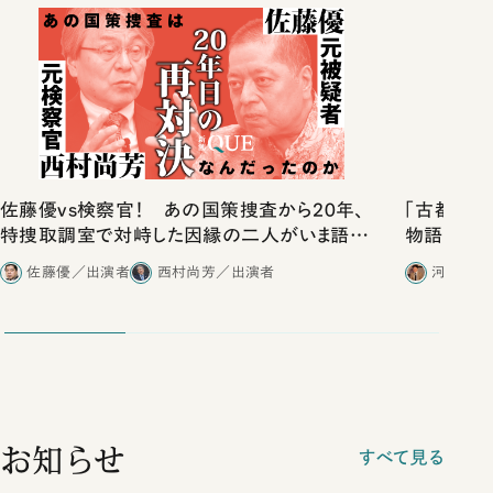
佐藤優vs検察官！ あの国策捜査から20年、
「古都」化
特捜取調室で対峙した因縁の二人がいま語り
物語」にリ
合ったこと
佐藤優／出演者
西村尚芳／出演者
河野有理
お知らせ
すべて見る