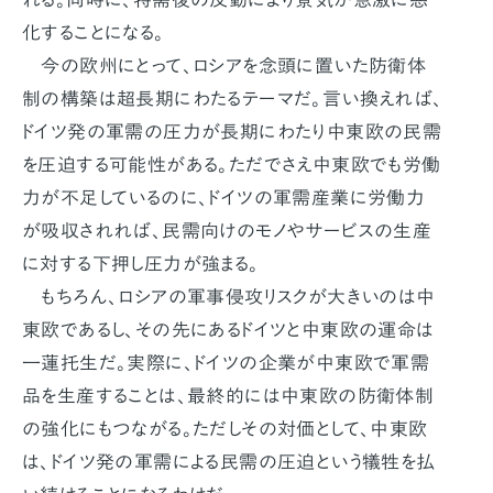
化することになる。
今の欧州にとって、ロシアを念頭に置いた防衛体
制の構築は超長期にわたるテーマだ。言い換えれば、
ドイツ発の軍需の圧力が長期にわたり中東欧の民需
を圧迫する可能性がある。ただでさえ中東欧でも労働
力が不足しているのに、ドイツの軍需産業に労働力
が吸収されれば、民需向けのモノやサービスの生産
に対する下押し圧力が強まる。
もちろん、ロシアの軍事侵攻リスクが大きいのは中
東欧であるし、その先にあるドイツと中東欧の運命は
一蓮托生だ。実際に、ドイツの企業が中東欧で軍需
品を生産することは、最終的には中東欧の防衛体制
の強化にもつながる。ただしその対価として、中東欧
は、ドイツ発の軍需による民需の圧迫という犠牲を払