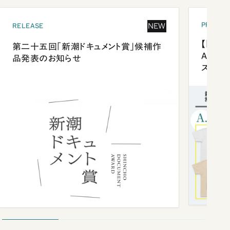
PRESEN
NEW
RELEASE
【「新潮
第二十五回「新潮ドキュメント賞」候補作
Anni
品発表のお知らせ
ズプレ