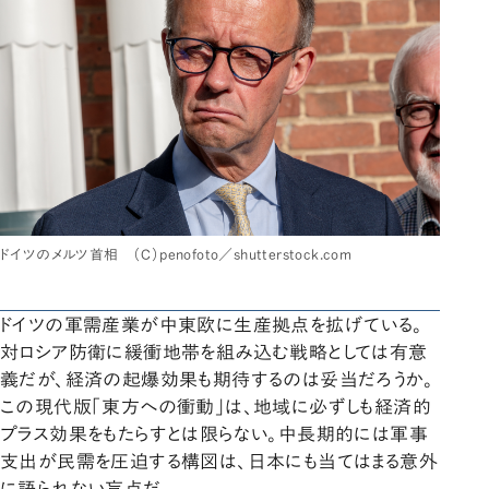
ドイツのメルツ首相 （C）penofoto／shutterstock.com
ドイツの軍需産業が中東欧に生産拠点を拡げている。
対ロシア防衛に緩衝地帯を組み込む戦略としては有意
義だが、経済の起爆効果も期待するのは妥当だろうか。
この現代版「東方への衝動」は、地域に必ずしも経済的
プラス効果をもたらすとは限らない。中長期的には軍事
支出が民需を圧迫する構図は、日本にも当てはまる意外
に語られない盲点だ。