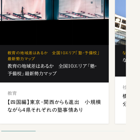
教育の地域差はあるか 全国10エリア「塾・予備校」
なぜ「フ
最新勢力マップ
なぜ「フ
教育の地域差はあるか 全国10エリア「塾・
予備校」最新勢力マップ
社会
教育
橋本愛
【四国編】東京・関西からも進出 小規模
分 佐
ながら4県それぞれの塾事情あり