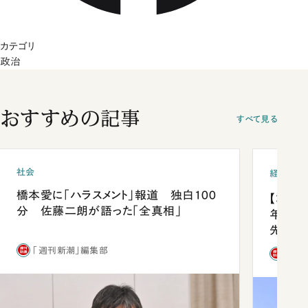
カテゴリ
政治
おすすめの記事
すべて見る
社会
経済・ビ
橋本愛に「ハラスメント」報道 独白100
【コン
分 佐藤二朗が語った「全真相」
年会は
先1位
「週刊新潮」編集部
「週