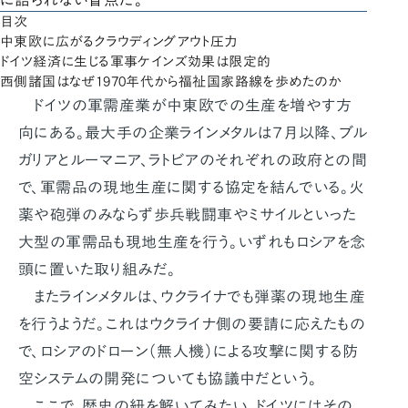
目次
中東欧に広がるクラウディングアウト圧力
ドイツ経済に生じる軍事ケインズ効果は限定的
西側諸国はなぜ1970年代から福祉国家路線を歩めたのか
ドイツの軍需産業が中東欧での生産を増やす方
向にある。最大手の企業ラインメタルは７月以降、ブル
ガリアとルーマニア、ラトビアのそれぞれの政府との間
で、軍需品の現地生産に関する協定を結んでいる。火
薬や砲弾のみならず歩兵戦闘車やミサイルといった
大型の軍需品も現地生産を行う。いずれもロシアを念
頭に置いた取り組みだ。
またラインメタルは、ウクライナでも弾薬の現地生産
を行うようだ。これはウクライナ側の要請に応えたもの
で、ロシアのドローン（無人機）による攻撃に関する防
空システムの開発についても協議中だという。
ここで、歴史の紐を解いてみたい。ドイツにはその