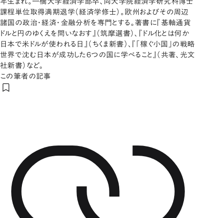
年生まれ。一橋大学経済学部卒、同大学院経済学研究科博士
課程単位取得満期退学（経済学修士）。欧州およびその周辺
諸国の政治・経済・金融分析を専門とする。著書に『基軸通貨
ドルと円のゆくえを問いなおす』（筑摩選書）、『ドル化とは何か
日本で米ドルが使われる日』（ちくま新書）、『「稼ぐ小国」の戦略
世界で沈む日本が成功した６つの国に学べること』（共著、光文
社新書）など。
この筆者の記事