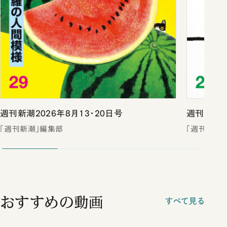
週刊新潮2026年8月13・20日号
週刊新潮2
「週刊新潮」編集部
「週刊新潮
おすすめの動画
すべて見る