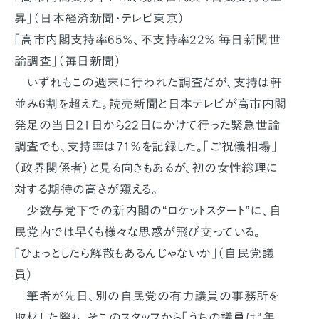
昇」（日本経済新聞・テレビ東京）
「高市内閣支持率65％、不支持率22％ 毎日新聞世
論調査」（毎日新聞）
いずれもこの週末に行われた調査だが、支持は軒
並み6割を超えた。読売新聞と日本テレビが高市内閣
発足の当日21日から22日にかけて行った緊急世論
調査でも、支持率は71％を記録した。「ご祝儀相場」
（政界関係者）と見る向きもあるが、初の女性総理に
対する期待の高さが窺える。
少数与党下での新内閣の“ロケットスタート”に、自
民党内では早くも様々な思惑が飛び交っている。
「ひょっとしたら解散もあるんじゃないか」（自民党議
員）
筆者が先日、別の自民党の有力議員の事務所を
取材した際も、そこのスタッフから「うちの議員は“年