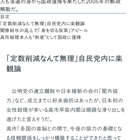
人も落選の身から国政復帰を果たした2005年の郵政
解散だ。
目次
「定数削減なんて無理」自民党内に楽観論
閣僚給与の返上で「身を切る改革」アピール
高市総理本人も“刺客”として国政に復帰
「定数削減なんて無理」自民党内に楽
観論
公明党の連立離脱や日本維新の会の「閣外協
力」など、成立までに紆余曲折はあったが、日本初の
女性総理が率いる高市早苗内閣は順調な滑り出しを
遂げたと言えそうだ。
高市「各国の首脳との間で、今後の協力の基礎とな
る信頼関係をしっかり構築することができたと思って