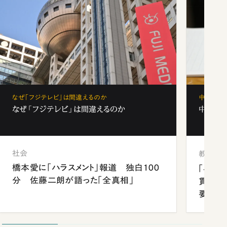
なぜ「フジテレビ」は間違えるのか
中学受験
なぜ「フジテレビ」は間違えるのか
中学受験
社会
教育
橋本愛に「ハラスメント」報道 独白100
「早実
分 佐藤二朗が語った「全真相」
貫校へ
要だっ