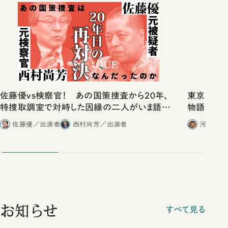
佐藤優vs検察官！ あの国策捜査から20年、
東京は都心
特捜取調室で対峙した因縁の二人がいま語り
物語」にリ
合ったこと
佐藤優／出演者
西村尚芳／出演者
河野有理
お知らせ
すべて見る