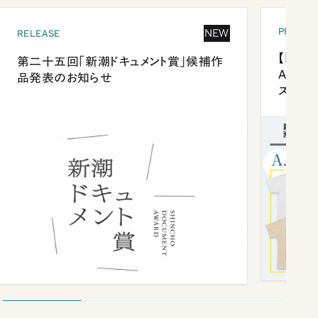
PRESEN
NEW
RELEASE
【「新潮
第二十五回「新潮ドキュメント賞」候補作
Anni
品発表のお知らせ
ズプレ