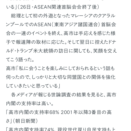
いる」（26日・ASEAN関連首脳会合終了後）
総理として初の外遊となったマレーシアのクアラル
ンプールでのASEAN（東南アジア諸国連合）首脳会
合の一連のイベントを終え、高市は手応えを感じた様
子で報道陣の取材に応じた。そして翌日に控えたドナ
ルド・トランプ米大統領の訪日に関しても、笑顔を交え
てこう語った。
高市「私に会うことを楽しみにしておられるという話も
伺ったので、しっかりと大切な同盟国との関係を強化
していきたいと思っている」
各メディアが報じる世論調査の結果を見ると、高市
内閣の支持率は高い。
「高市内閣の支持率68% 2001年以降3番目の高
さ」（朝日新聞）
「高市内閣支持率74%、現役世代戻り自民支持も上