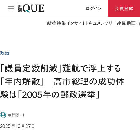
ログイン
会員登録
新着
特集
インサイト
ドキュメンタリー
連載
動画・
政治
「議員定数削減」難航で浮上する
「年内解散」 高市総理の成功体
験は「2005年の郵政選挙」
永田象山
2025年10月27日