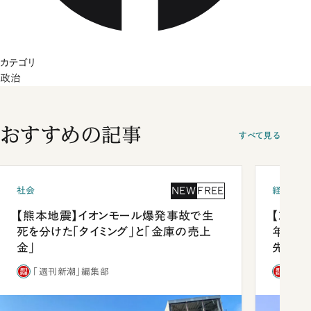
カテゴリ
政治
おすすめの記事
すべて見る
NEW
FREE
社会
経済・ビ
【熊本地震】イオンモール爆発事故で生
【就活
死を分けた「タイミング」と「金庫の売上
年会は
金」
先1位
「週刊新潮」編集部
「週