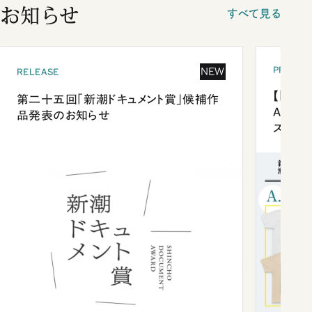
お知らせ
すべて見る
PRESEN
NEW
RELEASE
【「新潮
第二十五回「新潮ドキュメント賞」候補作
Anni
品発表のお知らせ
ズプレ