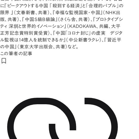
に『ピークアウトする中国 「殺到する経済」と「合理的バブル」の
限界 』（文春新書、共著）、『幸福な監視国家・中国』（NHK出
版、共著）、『中国S級B級論』（さくら舎、共著）、『プロトタイプシ
ティ 深圳と世界的イノベーション』（KADOKAWA、共編、大平
正芳記念賞特別賞受賞）、『中国「コロナ封じ」の虚実 デジタ
ル監視は14億人を統制できるか』（中公新書ラクレ）、『習近平
の中国』（東京大学出版会、共著）など。
この筆者の記事