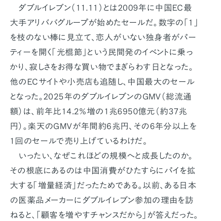
ダブルイレブン（11.11）とは2009年に中国EC最
大手アリババグループが始めたセールだ。数字の「1」
を枝のない棒に見立て、恋人がいない独身者がパー
ティーを開く「光棍節」という民間発のイベントに乗っ
かり、寂しさをお得な買い物でまぎらわす日となった。
他のECサイトや小売店も追随し、中国最大のセール
となった。2025年のダブルイレブンのGMV（総流通
額）は、前年比14.2％増の1兆6950億元（約37兆
円）。楽天のGMVが年間約6兆円、その6年分以上を
1回のセールで売り上げているわけだ。
いったい、なぜこれほどの規模へと成長したのか。
その根底にあるのは中国消費がひたすらにパイを拡
大する「増量経済」だったためである。以前、ある日本
の医薬品メーカーにダブルイレブン参加の理由を訪
ねると、「顧客を増やすチャンスだから」が答えだった。