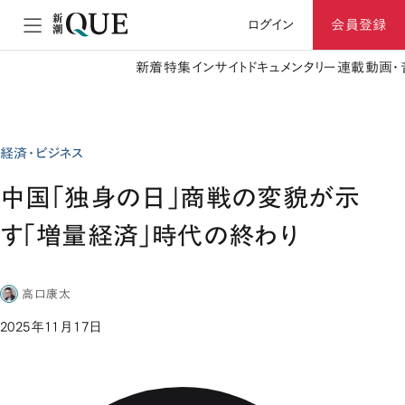
ログイン
会員登録
新着
特集
インサイト
ドキュメンタリー
連載
動画・
経済・ビジネス
中国「独身の日」商戦の変貌が示
す「増量経済」時代の終わり
高口康太
2025年11月17日