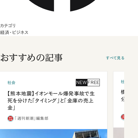
カテゴリ
経済・ビジネス
おすすめの記事
すべて見る
社会
NEW
FREE
社会
橋本愛
【熊本地震】イオンモール爆発事故で生
分 佐
死を分けた「タイミング」と「金庫の売上
金」
「週
「週刊新潮」編集部