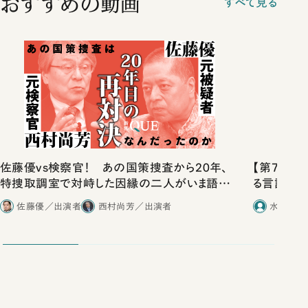
おすすめの動画
すべて見る
佐藤優vs検察官！ あの国策捜査から20年、
【第7回JA
特捜取調室で対峙した因縁の二人がいま語り
る言語学ラ
合ったこと
爆誕の瞬間
佐藤優／出演者
西村尚芳／出演者
水野太貴
を言語学す