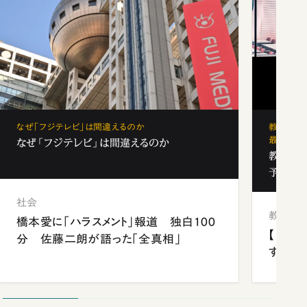
なぜ「フジテレビ」は間違えるのか
教育の地
最新勢力
なぜ「フジテレビ」は間違えるのか
教育の地
予備校
社会
教育
橋本愛に「ハラスメント」報道 独白100
【中国
分 佐藤二朗が語った「全真相」
する“