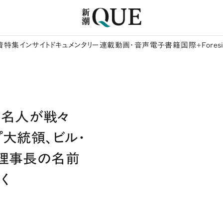
着
特集
インサイト
ドキュメンタリー
連載
動画・音声
電子書籍
国際+Foresi
著名人が戦々
プ大統領、ビル・
期理事長の名前
く