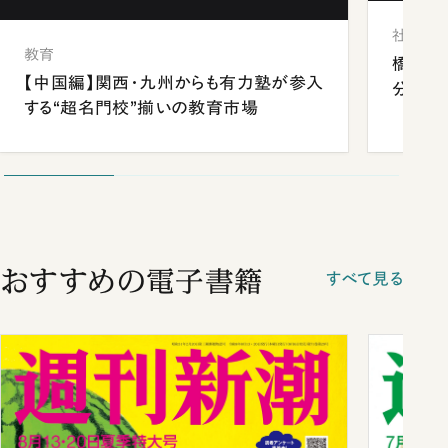
社会
教育
橋本愛
【中国編】関西・九州からも有力塾が参入
分 佐
する“超名門校”揃いの教育市場
おすすめの電子書籍
すべて見る