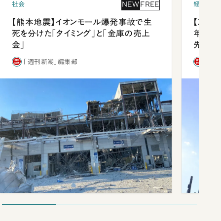
NEW
FREE
社会
経済・ビ
【熊本地震】イオンモール爆発事故で生
【就活
死を分けた「タイミング」と「金庫の売上
年会は
金」
先1位
「週刊新潮」編集部
「週