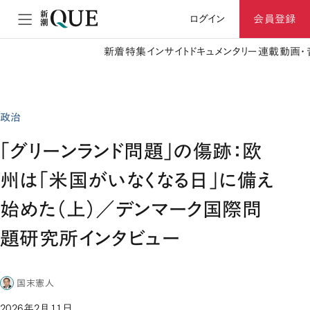
ログイン
会員登録
新着
特集
インサイト
ドキュメンタリー
連載
動画・
政治
「グリーンランド問題」の傷跡：欧
州は「米国がいなくなる日」に備え
始めた（上）／デンマーク国際問
題研究所インタビュー
国末憲人
2026年2月11日