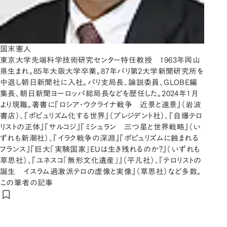
国末憲人
東京大学先端科学技術研究センター特任教授 1963年岡山
県生まれ。85年大阪大学卒業。87年パリ第2大学新聞研究所を
中退し朝日新聞社に入社。パリ支局長、論説委員、GLOBE編
集長、朝日新聞ヨーロッパ総局長などを歴任した。2024年1月
より現職。著書に『ロシア・ウクライナ戦争 近景と遠景』（岩波
書店）、『ポピュリズム化する世界』（プレジデント社）、『自爆テロ
リストの正体』『サルコジ』『ミシュラン 三つ星と世界戦略』（い
ずれも新潮社）、『イラク戦争の深淵』『ポピュリズムに蝕まれる
フランス』『巨大「実験国家」EUは生き残れるのか？』（いずれも
草思社）、『ユネスコ「無形文化遺産」』（平凡社）、『テロリストの
誕生 イスラム過激派テロの虚像と実像』（草思社）など多数。
この筆者の記事