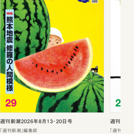
週刊新潮2026年8月13・20日号
週刊新潮2
「週刊新潮」編集部
「週刊新潮