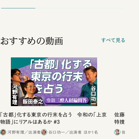
おすすめの動画
すべて見る
「古都」化する東京の行末を占う 令和の「上京
佐藤優vs
物語」にリアルはあるか #3
特捜取調
合ったこと
河野有理／出演者
谷口功一／出演者
ほか1名
佐藤優／