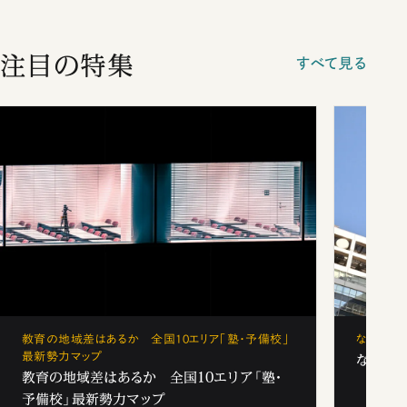
注目の特集
すべて見る
教育の地域差はあるか 全国10エリア「塾・予備校」
なぜ「フ
最新勢力マップ
なぜ「フ
教育の地域差はあるか 全国10エリア「塾・
予備校」最新勢力マップ