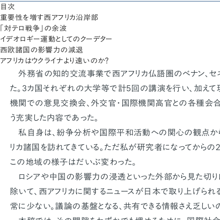
目次
重要性を増す西アフリカ沿岸部
「対テロ戦争」の余波
イデオロギー運動としてのクーデター
西欧諸国の影響力の減退
アフリカはウクライナより遠いのか？
外務省の知的交流事業で西アフリカ仏語圏のベナン、セネ
た。3カ国それぞれの大学等で計5回の講演を行い、加えて
機関での意見交換会、外交官・国際機関高官との各種会合
う充実した内容であった。
私自身は、紛争分析や国際平和活動への関心の観点から
リカ諸国を訪れてきている。ただ私が研究者になってからの2
この地域の様子はだいぶ変わった。
ロシアや中国の影響力の浸透といった外部から見た切り
除いて、西アフリカに関するニュースが日本で取り上げられ
常に少ない。議論の基盤となる、共有できる情報さえ乏しい