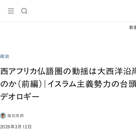
新
政治
西アフリカ仏語圏の動揺は大西洋沿
のか（前編）｜イスラム主義勢力の台
デオロギー
篠田英朗
2026年3月12日