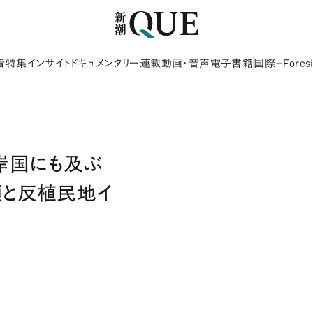
着
特集
インサイト
ドキュメンタリー
連載
動画・音声
電子書籍
国際+Foresi
岸国にも及ぶ
頭と反植民地イ