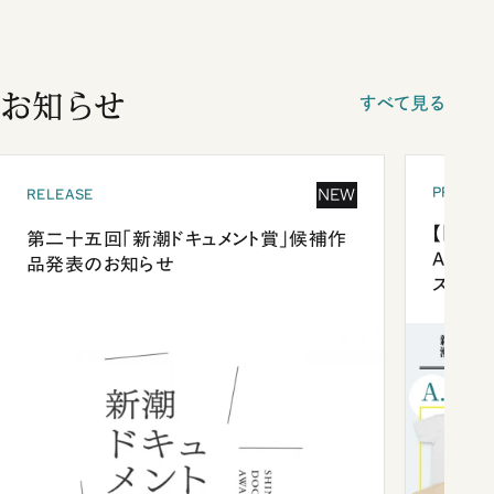
お知らせ
すべて見る
PRESEN
NEW
RELEASE
【「新潮
第二十五回「新潮ドキュメント賞」候補作
Anni
品発表のお知らせ
ズプレ