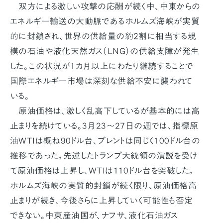
双方による激しい攻撃の応酬が続く中、中東からの
エネルギー輸送の大動脈であるホルムズ海峡が実質
的に封鎖され、世界の供給量の約2割に相当する規
模の石油や液化天然ガス（LNG）の供給支障が発生
した。この状況が1カ月以上にわたり継続することで
国際エネルギー市場は深刻な供給不安に襲われて
いる。
原油価格は、激しく乱高下しているが基本的には高
止まりを続けている。3月23～27日の週では、指標原
油WTIは概ね90ドル台、ブレントは同じく100ドル台の
推移であった。先述したトランプ大統領の演説を受け
て原油価格は上昇し、WTIは110ドル台を突破した。
ホルムズ海峡の実質的封鎖が続く限り、原油価格高
止まりが続き、今後さらに上昇していく可能性も否定
できない。中東産油国が、ナフサ、液化石油ガス