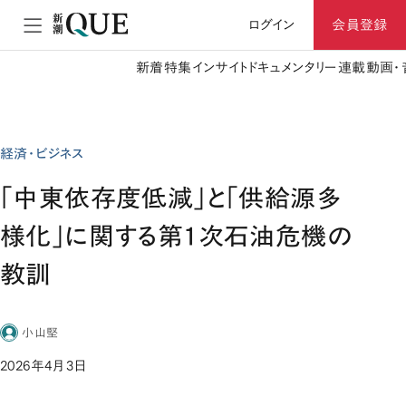
ログイン
会員登録
新着
特集
インサイト
ドキュメンタリー
連載
動画・
経済・ビジネス
「中東依存度低減」と「供給源多
様化」に関する第1次石油危機の
教訓
小山堅
2026年4月3日