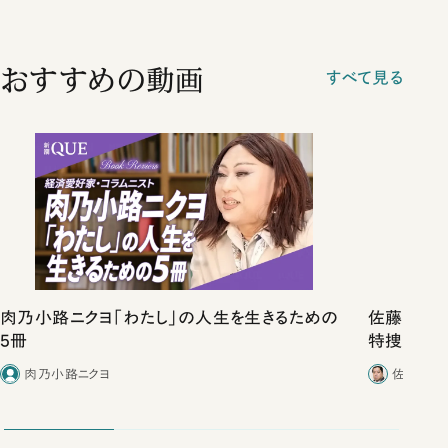
おすすめの動画
すべて見る
肉乃小路ニクヨ「わたし」の人生を生きるための
佐藤優vs
5冊
特捜取調
合ったこと
肉乃小路ニクヨ
佐藤優／