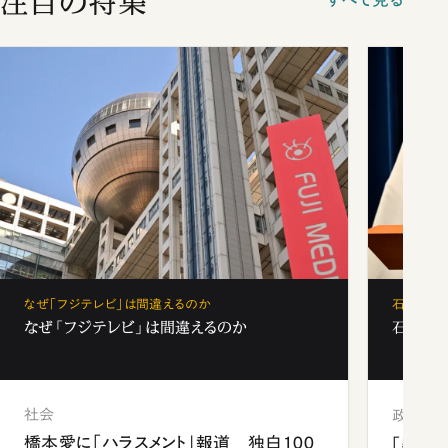
注目の特集
なぜ「フジテレビ」は間違えるのか
石破茂、
なぜ「フジテレビ」は間違えるのか
石破茂、
社会
政治
橋本愛に「ハラスメント」報道 独白100
「楽し