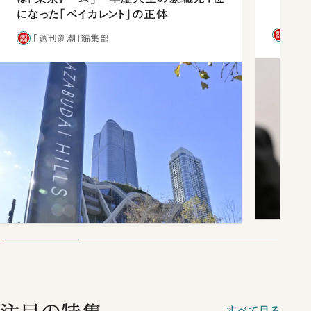
になった「ベイカレント」の正体
「週
「週刊新潮」編集部
すべて見る