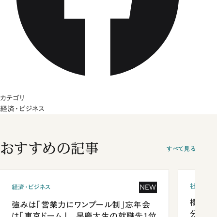
カテゴリ
経済・ビジネス
おすすめの記事
すべて見る
社会
NEW
経済・ビジネス
橋本愛
強みは「営業力にワンプール制」忘年会
分 佐
は「東京ドーム」 早慶大生の就職先1位