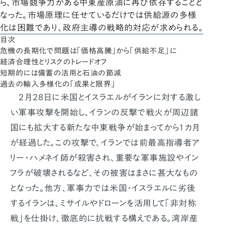
ら、市場競争力がある中東産原油に再び依存することと
なった。市場原理に任せているだけでは供給源の多様
化は困難であり、政府主導の戦略的対応が求められる。
目次
危機の長期化で問題は「価格高騰」から「供給不足」に
経済合理性とリスクのトレードオフ
短期的には備蓄の活用と石油の節減
過去の輸入多様化の「成果と限界」
2月28日に米国とイスラエルがイランに対する激し
い軍事攻撃を開始し、イランの反撃で戦火が周辺諸
国にも拡大する新たな中東戦争が始まってから1カ月
が経過した。この攻撃で、イランでは前最高指導者ア
リー・ハメネイ師が殺害され、重要な軍事施設やイン
フラが破壊されるなど、その被害はまさに甚大なもの
となった。他方、軍事力では米国・イスラエルに劣後
するイランは、ミサイルやドローンを活用して「非対称
戦」を仕掛け、徹底的に抗戦する構えである。湾岸産