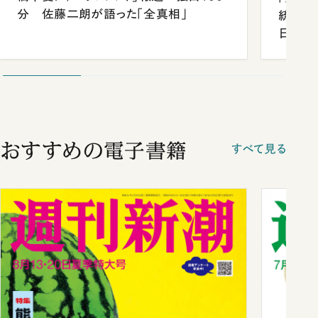
分 佐藤二朗が語った「全真相」
統領と
日米関
が明か
談まで
おすすめの電子書籍
すべて見る