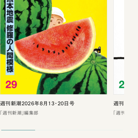
週刊新潮2026年8月13・20日号
週刊新潮2
「週刊新潮」編集部
「週刊新潮