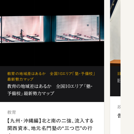
教育の地域差はあるか 全国10エリア「塾・予備校」
旧安倍派
最新勢力マップ
旧安倍
教育の地域差はあるか 全国10エリア「塾・
予備校」最新勢力マップ
政治
教育
告発 
【九州・沖縄編】北と南の二強、流入する
関西資本、地元名門塾の“三つ巴”の行