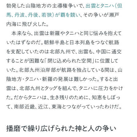
勃発した山陰地方の主導権争いで、
出雲とタニハ（但
馬、丹波、丹後、若狭）が覇を競い
、その争いが瀬戸
内海に飛び火した。
本来なら、出雲は新羅やタニハと同じ悩みを抱えて
いたはずなのだ。朝鮮半島と日本列島をつなぐ航路
を支配していたのは北部九州で、出雲も、中国に通交
することが困難な「閉じ込められた空間」に位置して
いた。北部九州沿岸部が航路を独占している間は、山
陰地方・タニハ・新羅の発展は難しかった。すると出
雲は、北部九州とタッグを組んで、タニハに圧力をかけ
た。だからタニハは、生き残りのために、知恵をしぼっ
て、南部近畿、近江、東海とつながっていったわけだ。
播磨で繰り広げられた神と人の争い