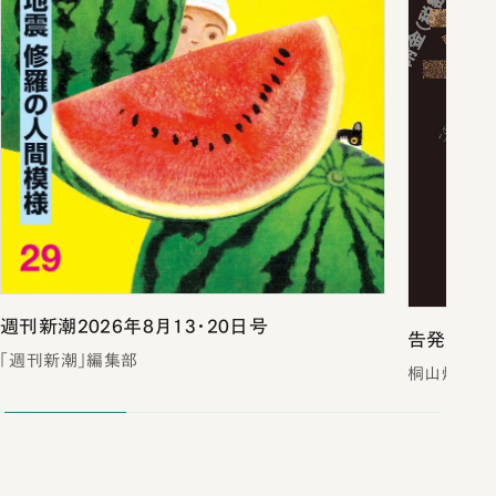
週刊新潮2026年8月13・20日号
告発 裏
「週刊新潮」編集部
桐山煌／著