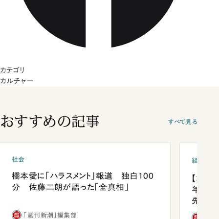
カテゴリ
カルチャー
おすすめの記事
すべて見る
社会
経済・ビ
橋本愛に「ハラスメント」報道 独白100
【コン
分 佐藤二朗が語った「全真相」
年会は
先1位
「週刊新潮」編集部
「週