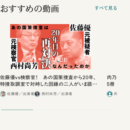
おすすめの動画
すべて見る
佐藤優vs検察官！ あの国策捜査から20年、
肉乃小路ニ
特捜取調室で対峙した因縁の二人がいま語り
5冊
合ったこと
佐藤優／出演者
西村尚芳／出演者
肉乃小路