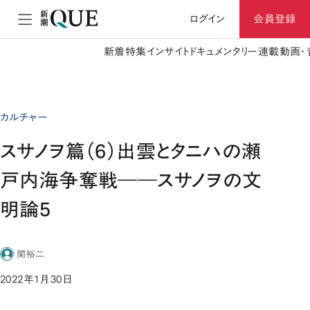
ログイン
会員登録
新着
特集
インサイト
ドキュメンタリー
連載
動画・
カルチャー
スサノヲ篇（6）出雲とタニハの瀬
戸内海争奪戦――スサノヲの文
明論5
関裕二
2022年1月30日