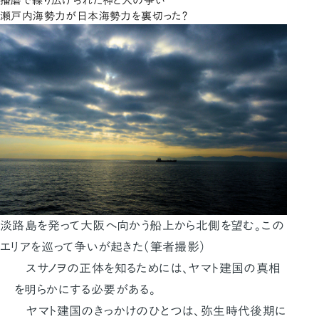
播磨で繰り広げられた神と人の争い
瀬戸内海勢力が日本海勢力を裏切った？
淡路島を発って大阪へ向かう船上から北側を望む。この
エリアを巡って争いが起きた（筆者撮影）
スサノヲの正体を知るためには、ヤマト建国の真相
を明らかにする必要がある。
ヤマト建国のきっかけのひとつは、弥生時代後期に