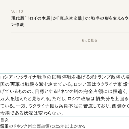
Vol. 10
現代版「トロイの木馬」か「真珠湾攻撃」か：戦争の形を変えるウク
ン作戦
もっと見る
ロシア・ウクライナ戦争の即時停戦を掲げる米トランプ政権の
国の両軍は戦闘を激化させている。ロシア軍はウクライナ東部
げているものの、目標とするドネツク州の完全占領には程遠く
万人を超えたと見られる。ただし、ロシア政府は損失分を上回
ている。一方、ウクライナ側も兵員不足に苦慮しており、西側
命線である状況は変わらない。
目次
露軍のドネツク州全面占領には2年以上かかる