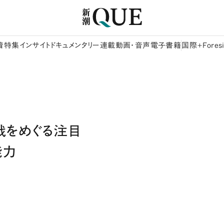
着
特集
インサイト
ドキュメンタリー
連載
動画・音声
電子書籍
国際+Foresi
戦をめぐる注目
能力