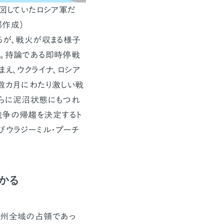
図していたロシア軍だ
部作成）
るが、戦火が収まる様子
。持論である即時停戦
え、ウクライナ、ロシア
数カ月にわたり激しい戦
さらに泥沼状態にもつれ
戦争の帰趨を決定するト
びウラジーミル・プーチ
かる
ク州全域の占領であっ