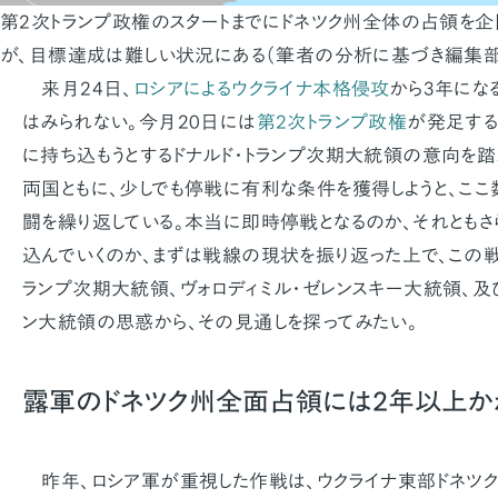
第2次トランプ政権のスタートまでにドネツク州全体の占領を企
が、目標達成は難しい状況にある（筆者の分析に基づき編集
来月24日、
ロシアによるウクライナ本格侵攻
から3年にな
はみられない。今月20日には
第2次トランプ政権
が発足する
に持ち込もうとするドナルド・トランプ次期大統領の意向を踏ま
両国ともに、少しでも停戦に有利な条件を獲得しようと、ここ
闘を繰り返している。本当に即時停戦となるのか、それとも
込んでいくのか、まずは戦線の現状を振り返った上で、この
ランプ次期大統領、ヴォロディミル・ゼレンスキー大統領、及
ン大統領の思惑から、その見通しを探ってみたい。
露軍のドネツク州全面占領には2年以上か
昨年、ロシア軍が重視した作戦は、ウクライナ東部ドネツ