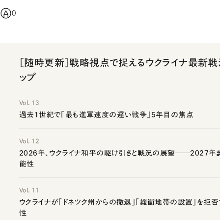
0
［随時更新］戦略視点で捉えるウクライナ最新戦
ップ
Vol. 13
過去1世紀で「最も進軍速度の遅い戦争」5年目の焦点
Vol. 12
2026年、ウクライナ和平の駆け引きと戦況の展望――2027年
能性
Vol. 11
ウクライナが「ドネツク州からの撤退」「緩衝地帯の設置」を拒
性