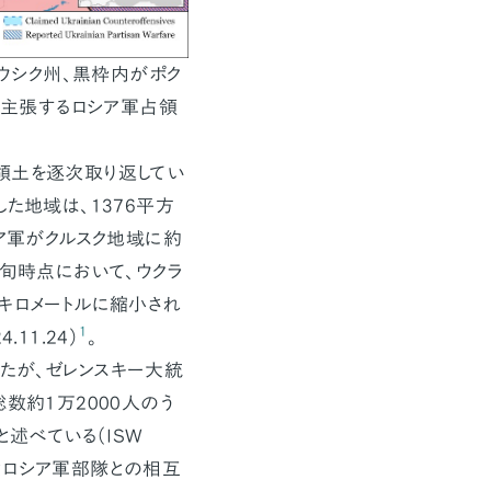
ロウシク州、黒枠内がポク
が主張するロシア軍占領
領土を逐次取り返してい
た地域は、1376平方
シア軍がクルスク地域に約
下旬時点において、ウクラ
キロメートルに縮小され
1
11.24）
。
たが、ゼレンスキー大統
数約1万2000人のう
と述べている（ISW
隊とロシア軍部隊との相互