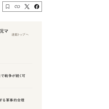
況マ
連載トップへ
まで戦争が続く可
否する軍事的合理