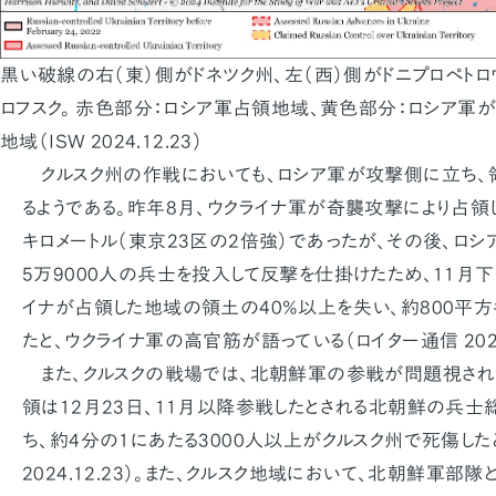
黒い破線の右（東）側がドネツク州、左（西）側がドニプロペト
ロフスク。 赤色部分：ロシア軍占領地域、黄色部分：ロシア軍
地域（ISW 2024.12.23）
クルスク州の作戦においても、ロシア軍が攻撃側に立ち、
るようである。昨年8月、ウクライナ軍が奇襲攻撃により占領し
キロメートル（東京23区の2倍強）であったが、その後、ロ
5万9000人の兵士を投入して反撃を仕掛けたため、11月
イナが占領した地域の領土の40%以上を失い、約800平方
たと、ウクライナ軍の高官筋が語っている（ロイター通信 2024.
また、クルスクの戦場では、北朝鮮軍の参戦が問題視され
領は12月23日、11月以降参戦したとされる北朝鮮の兵士総
ち、約4分の1にあたる3000人以上がクルスク州で死傷した
2024.12.23）。また、クルスク地域において、北朝鮮軍部