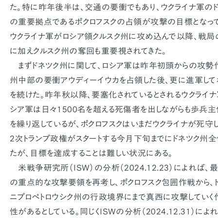
た。特に昨年後半は、交通の要衝でもあり、ウクライナ軍の
の重要拠点であるポクロフスクの占領が攻撃の目標となって
ウクライナ軍がロシア領クルスク州に攻め込んで以降、戦局
に加えクルスク州の奪回も重要視されてきた。
まずドネツク州に関して、ロシア軍は昨年初頭からの攻勢作
州中部の要衝アウディーイウカを占領した後、更に進軍して
を続けた。昨年秋以降、要塞化されているとされるウクライ
シア軍は日々1500名を超える死傷者を出しながらも歩兵
を繰り返しているが、ポクロフスクはいまだウクライナが死守し
2次トランプ政権がスタートする今月下旬までにドネツク州
たが、目標を達成することは難しい状況にある。
米戦争研究所（ISW）の分析（2024.12.23）によれば、
の重点的な攻撃要領を再考し、ポクロフスク包囲作戦から、
ニプロペトロウシク州の行政境界にまで真西に攻撃していく
性があるとしている。同じくISWの分析（2024.12.31）に