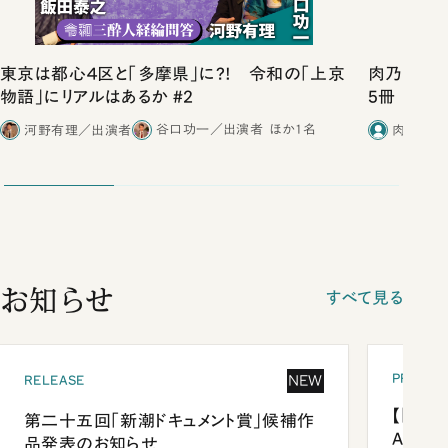
東京は都心４区と「多摩県」に?! 令和の「上京
肉乃小路ニ
物語」にリアルはあるか #2
5冊
河野有理／出演者
谷口功一／出演者
ほか1名
肉乃小路
お知らせ
すべて見る
PRESEN
NEW
RELEASE
【「新潮
第二十五回「新潮ドキュメント賞」候補作
Anni
品発表のお知らせ