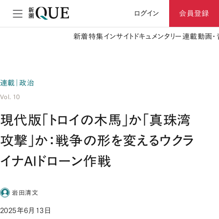
ログイン
会員登録
新着
特集
インサイト
ドキュメンタリー
連載
動画・
連載｜政治
Vol. 10
現代版「トロイの木馬」か「真珠湾
攻撃」か：戦争の形を変えるウクラ
イナAIドローン作戦
岩田清文
2025年6月13日