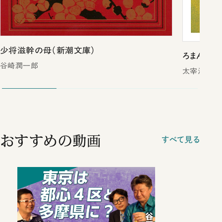
少将滋幹の母（新潮文庫）
ろまん燈籠
谷崎潤一郎
太宰治
おすすめの動画
すべて見る