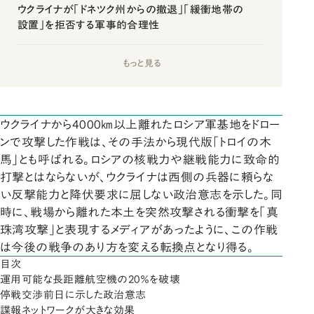
ウクライナが「ドネツク州からの撤退」「緩衝地帯の
設置」を拒否する軍事的合理性
もっと見る
ウクライナから4000㎞以上離れたロシア軍基地をドロー
ンで攻撃した作戦は、その手法から現代版「トロイの木
馬」とも呼ばれる。ロシアの核戦力や継戦能力に致命的
打撃とはならないが、ウクライナは西側の兵器に頼らな
い反撃能力と降伏要求に屈しない政治意志を示した。同
時に、戦場から離れた本土を突然攻撃される衝撃を「真
珠湾攻撃」と表現するメディアがあったように、この作戦
は今後の戦争のあり方を変える転換点となり得る。
目次
運用可能な長距離航空機の20％を破壊
停戦交渉前日に示した政治意志
諜報ネットワークが大きな効果