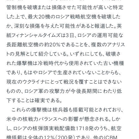
管制機を破壊または損傷させた可能性が高いと特定
した上で、最大20機のロシア戦略航空機を破壊した
か、深刻な損傷を与えた可能性があると報道した。英
紙フィナンシャルタイムズは3日、ロシアの運用可能な
長距離航空機の約20％であることを、複数のアナリス
トの見解として紹介している。いずれにしても、破壊さ
れた爆撃機は冷戦時代から使用されていた古い機種
であり、もはやロシアで生産されていないことからも、
現在のウクライナにとって戦況を覆すことはできない
ものの、ロシア軍の攻撃力が今後長期間にわたり低
下することは確実である。
これらの爆撃機は核兵器も搭載可能とされており、
米中の核戦力バランスへの影響が懸念される。しか
し、ロシアの核弾頭実戦配備数1718発のうち、航空
機搭載は全体の12％（200発）であり、他のICBM