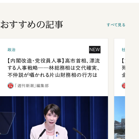
おすすめの記事
すべて見る
NEW
政治
社会
【内閣改造・党役員人事】高市首相、漂流
【熊本
する人事戦略――林総務相は交代確実、
死を分
不仲説が囁かれる片山財務相の行方は
金」
「週刊新潮」編集部
「週