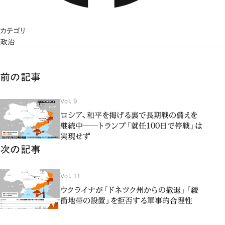
カテゴリ
政治
前の記事
Vol. 9
ロシア、和平を掲げる裏で長期戦の備えを
継続中――トランプ「就任100日で停戦」は
実現せず
次の記事
Vol. 11
ウクライナが「ドネツク州からの撤退」「緩
衝地帯の設置」を拒否する軍事的合理性