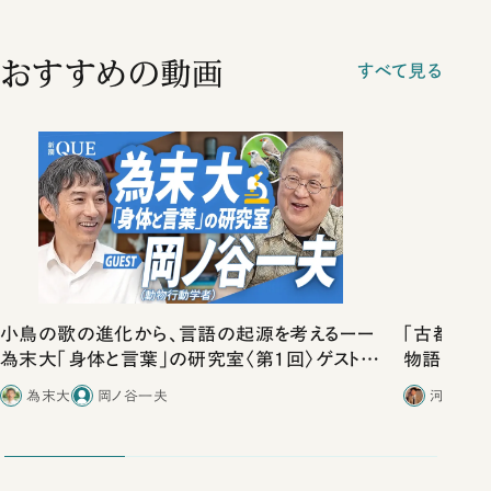
おすすめの動画
すべて見る
小鳥の歌の進化から、言語の起源を考えるーー
「古都」化
為末大「身体と言葉」の研究室〈第1回〉ゲスト岡
物語」にリ
ノ谷一夫（動物心理学者）
為末大
岡ノ谷一夫
河野有理