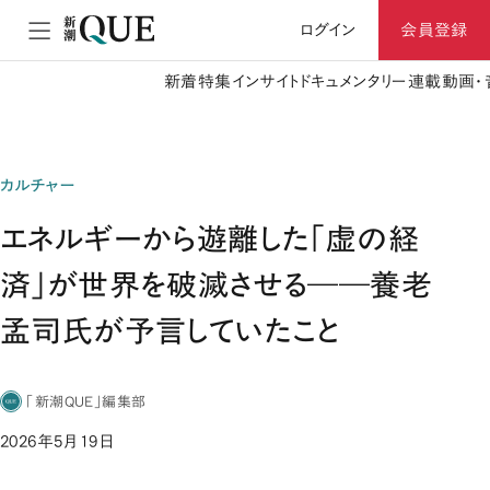
ログイン
会員登録
新着
特集
インサイト
ドキュメンタリー
連載
動画・
カルチャー
エネルギーから遊離した「虚の経
済」が世界を破滅させる――養老
孟司氏が予言していたこと
「新潮QUE」編集部
2026年5月19日