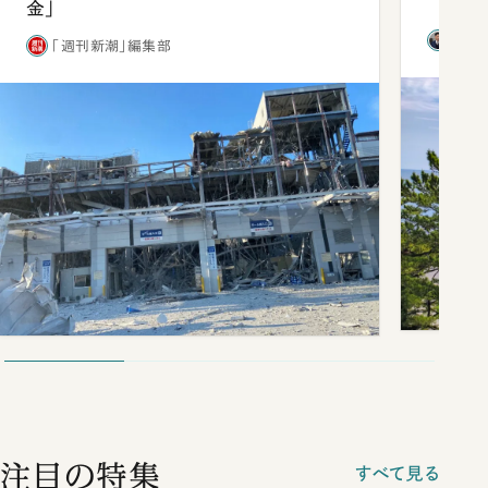
金」
西田
「週刊新潮」編集部
注目の特集
すべて見る