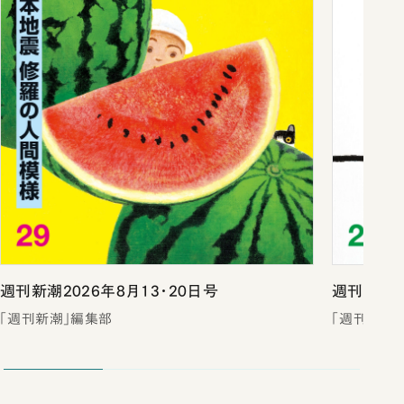
週刊新潮2026年8月13・20日号
週刊新潮2
「週刊新潮」編集部
「週刊新潮