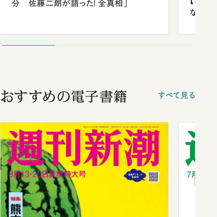
【四国
分 佐藤二朗が語った「全真相」
ながら
おすすめの電子書籍
すべて見る