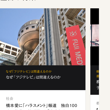
なぜ「フジテレビ」は間違えるのか
教育の地
最新勢力
なぜ「フジテレビ」は間違えるのか
教育の地
予備校
社会
教育
橋本愛に「ハラスメント」報道 独白100