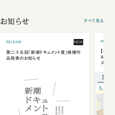
お知らせ
すべて見る
PRESEN
NEW
RELEASE
【「新潮
第二十五回「新潮ドキュメント賞」候補作
Anni
品発表のお知らせ
ズプレ