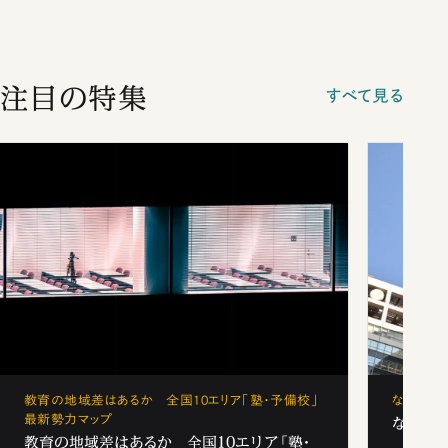
注目の特集
すべて見る
教育の地域差はあるか 全国10エリア「塾・予備校」
なぜ「フ
最新勢力マップ
なぜ「フ
教育の地域差はあるか 全国10エリア「塾・