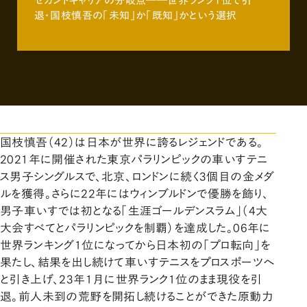
セカンドキャリアの分岐点――世界ランク1位で引
退・国枝慎吾の「未知」か「既知」かという選択
国枝慎吾（42）は日本が世界に誇るレジェンドである。
2021年に開催された東京パラリンピックの車いすテニ
ス男子シングルスで、北京、ロンドンに続く3個目の金メダ
ルを獲得。さらに22年にはウィンブルドンで優勝を飾り、
男子車いすでは初となる「生涯ゴールデンスラム」（4大
大会すべてとパラリンピックを制覇）を達成した。06年に
世界ランキング1位になってから日本初の「プロ転向」を
果たし、結果を出し続けて車いすテニスをプロスポーツへ
と引き上げ、23年1月に世界ランク1位のまま現役を引
退。前人未到の荒野を開拓し続けることができた原動力