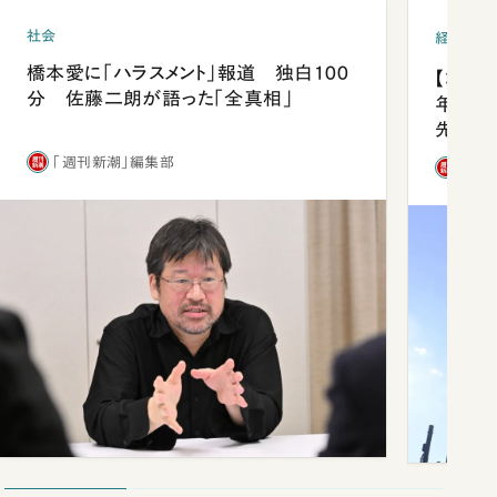
社会
経済・ビ
橋本愛に「ハラスメント」報道 独白100
【コン
分 佐藤二朗が語った「全真相」
年会は
先1位
「週刊新潮」編集部
「週