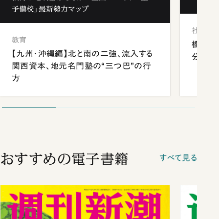
予備校」最新勢力マップ
社会
教育
橋本愛
【九州・沖縄編】北と南の二強、流入する
分 佐
関西資本、地元名門塾の“三つ巴”の行
方
おすすめの電子書籍
すべて見る