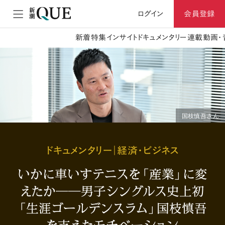
ログイン
会員登録
新着
特集
インサイト
ドキュメンタリー
連載
動画・
国枝慎吾さん
ドキュメンタリー｜経済・ビジネス
いかに車いすテニスを「産業」に変
えたか――男子シングルス史上初
「生涯ゴールデンスラム」国枝慎吾