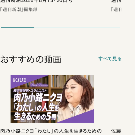
週刊新潮2026年8月13・20日号
週刊新潮2
「週刊新潮」編集部
「週刊新潮
おすすめの動画
すべて見る
肉乃小路ニクヨ「わたし」の人生を生きるための
佐藤優vs