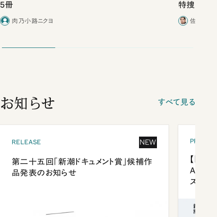
5冊
特捜取調
合ったこと
肉乃小路ニクヨ
佐藤優／
お知らせ
すべて見る
PRESEN
NEW
RELEASE
【「新潮
第二十五回「新潮ドキュメント賞」候補作
Anni
品発表のお知らせ
ズプレ