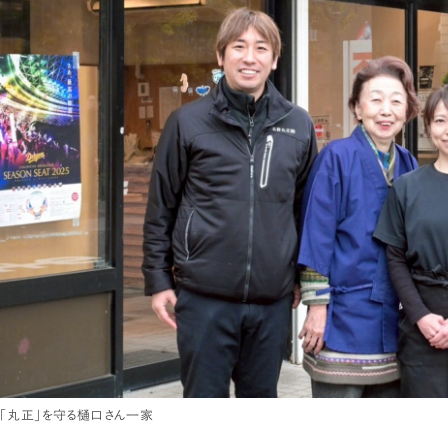
「丸正」を守る樋口さん一家