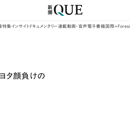
着
特集
インサイト
ドキュメンタリー
連載
動画・音声
電子書籍
国際+Foresi
トヨタ顔負けの