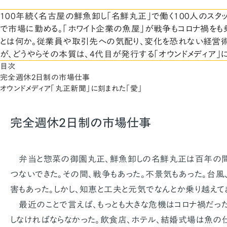
100年続く名古屋の鮮魚卸し「名鮮丸正」で働く100人のスタ
で市場に勤める。「ホワイト企業の魚屋」が戦争もコロナ禍をも
とは何か。従業員や取引先への気配り、変化を恐れない経営
が、どうやらその本質は、4代目が発行する「オウンドメディア」に
目次
完全週休2日制の市場仕事
オウンドメディア「丸正新聞」に刻まれた「愛」
完全週休2日制の市場仕事
弁当と惣菜の御園丸正、鮮魚卸しの名鮮丸正は百年の間、
つないできた。その間、戦争もあった。不景気もあった。台風
害もあった。しかし、知恵と工夫と元気でなんとか乗り越えて
最近のことで言えば、もっとも大きな危機はコロナ禍だっ
しなければならなかった。飲食店、ホテル、結婚式場は魚の仕