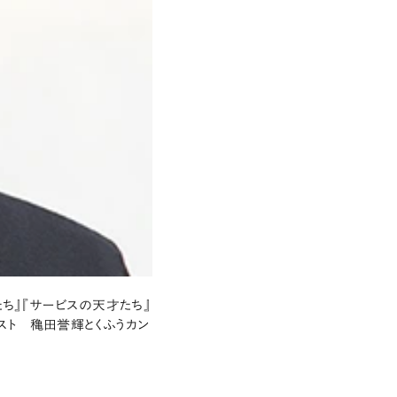
たち』『サービスの天才たち』
ースト 穐田誉輝とくふうカン