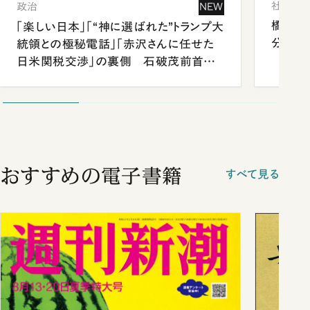
社会
政治
NEW
橋本愛
「楽しい日本」「“神に選ばれた”トランプ大
分 佐
統領との極秘電話」「赤沢さんに任せた
日米関税交渉」の裏側 石破茂前首相
が明かす施政方針演説から日米首脳会
談まで
おすすめの電子書籍
すべて見る