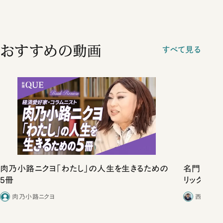
おすすめの動画
すべて見る
肉乃小路ニクヨ「わたし」の人生を生きるための
名門塾「鉄
5冊
リック」の
敗”だった
肉乃小路ニクヨ
西田浩史