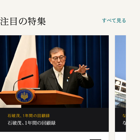
注目の特集
すべて見る
石破茂、1年間の回顧録
なぜ「フ
石破茂、1年間の回顧録
なぜ「フ