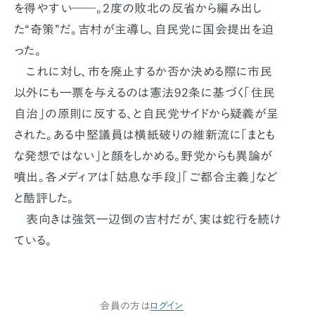
を得やすい――。2度の敗北の反省から編み出し
た“奇策”だ。吉村が主導し、自民党に国会提出を迫
った。
これに対し、市を廃止するか否か決める際に市民
以外にも一票を与えるのは憲法92条に基づく「住民
自治」の原則に反する、と自民党サイドから疑義が呈
された。ある中堅議員は横紙破りの維新流に「まとも
な発想ではない」と顔をしかめる。野党からも異論が
噴出。各メディアは「姑息な手段」「ご都合主義」など
と酷評した。
表向きは強気一辺倒の吉村だが、実は蛇行を続け
ている。
会員の方は
ログイン