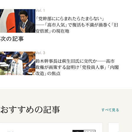
Vol. 1
「党幹部ににらまれたらたまらない」
――「高市人気」で復活も不満が渦巻く「旧
安倍派」の現在地
次の記事
Vol. 3
鈴木幹事長は萩生田氏に交代か――高市
政権が画策する盆明け「党役員人事」「内閣
改造」の焦点
おすすめの記事
すべて見る