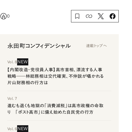
0
永田町コンフィデンシャル
連載トップへ
NEW
Vol. 8
【内閣改造・党役員人事】高市首相、漂流する人事
戦略――林総務相は交代確実、不仲説が囁かれる
片山財務相の行方は
Vol. 7
進むも退くも地獄の「消費減税」は高市政権の命取
り 「ポスト高市」に備え始めた自民党の行方
NEW
Vol. 6