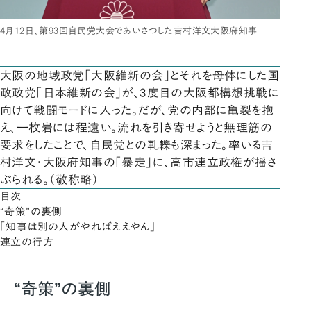
4月12日、第93回自民党大会であいさつした吉村洋文大阪府知事
大阪の地域政党「大阪維新の会」とそれを母体にした国
政政党「日本維新の会」が、3度目の大阪都構想挑戦に
向けて戦闘モードに入った。だが、党の内部に亀裂を抱
え、一枚岩には程遠い。流れを引き寄せようと無理筋の
要求をしたことで、自民党との軋轢も深まった。率いる吉
村洋文・大阪府知事の「暴走」に、高市連立政権が揺さ
ぶられる。（敬称略）
目次
“奇策”の裏側
「知事は別の人がやればええやん」
連立の行方
“奇策”の裏側