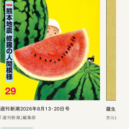
週刊新潮2026年8月13・20日号
羅生門・鼻
「週刊新潮」編集部
芥川龍之介