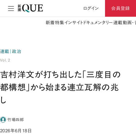
ログイン
会員登録
新着
特集
インサイト
ドキュメンタリー
連載
動画・
連載｜政治
Vol. 2
吉村洋文が打ち出した「三度目の
都構想」から始まる連立瓦解の兆
し
竹場四郎
2026年6月18日