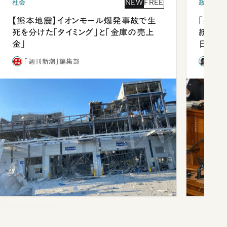
NEW
FREE
社会
政治
【熊本地震】イオンモール爆発事故で生
「楽し
死を分けた「タイミング」と「金庫の売上
統領と
金」
日米関
が明か
「週刊新潮」編集部
石破
談まで