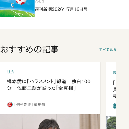
Vol. 3
週刊新潮2026年7月16日号
おすすめの記事
すべて見る
社会
教育
橋本愛に「ハラスメント」報道 独白100
「早実
分 佐藤二朗が語った「全真相」
貫校へ
要だっ
「週刊新潮」編集部
「新