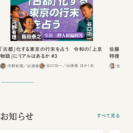
「古都」化する東京の行末を占う 令和の「上京
佐藤優vs
物語」にリアルはあるか #3
特捜取調
合ったこと
河野有理／出演者
谷口功一／出演者
ほか1名
佐藤優／
お知らせ
すべて見る