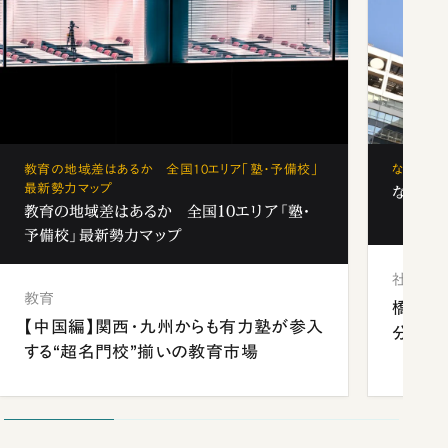
教育の地域差はあるか 全国10エリア「塾・予備校」
なぜ「フ
最新勢力マップ
なぜ「フ
教育の地域差はあるか 全国10エリア「塾・
予備校」最新勢力マップ
社会
教育
橋本愛
【中国編】関西・九州からも有力塾が参入
分 佐
する“超名門校”揃いの教育市場