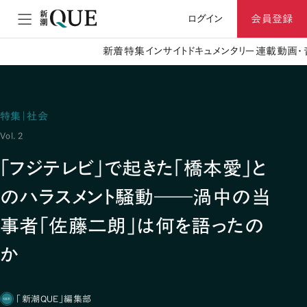
ログイン
会員登録
新着
特集
インサイト
ドキュメンタリー
連載
動画・
特集｜社会
Vol. 2
「フジテレビ」で起きた「橋本愛」と
のハラスメント騒動――渦中の当
事者「佐藤二朗」は何を語ったの
か
「新潮QUE」編集部