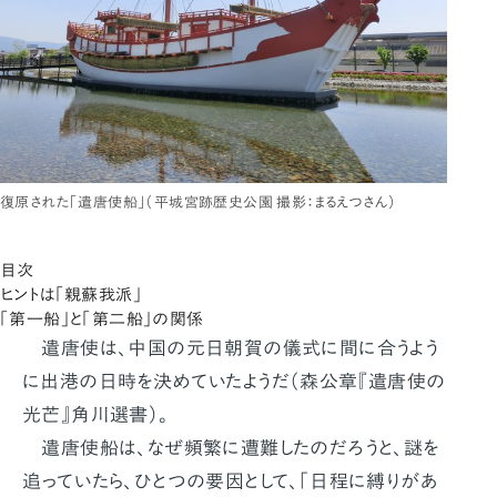
復原された「遣唐使船」（平城宮跡歴史公園 撮影：まるえつさん）
目次
ヒントは「親蘇我派」
「第一船」と「第二船」の関係
遣唐使は、中国の元日朝賀の儀式に間に合うよう
に出港の日時を決めていたようだ（森公章『遣唐使の
光芒』角川選書）。
遣唐使船は、なぜ頻繁に遭難したのだろうと、謎を
追っていたら、ひとつの要因として、「日程に縛りがあ