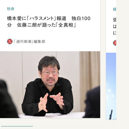
社会
経済・ビ
橋本愛に「ハラスメント」報道 独白100
強みは
分 佐藤二朗が語った「全真相」
は「東
になっ
「週刊新潮」編集部
「週