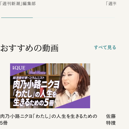
「週刊新潮」編集部
「週刊新潮
おすすめの動画
すべて見る
肉乃小路ニクヨ「わたし」の人生を生きるための
佐藤優vs
5冊
特捜取調