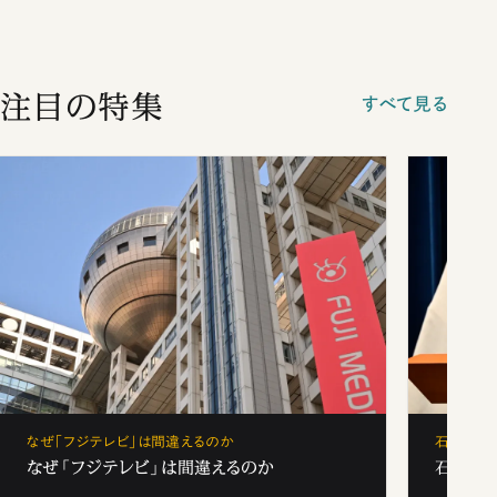
注目の特集
すべて見る
なぜ「フジテレビ」は間違えるのか
石破茂、
なぜ「フジテレビ」は間違えるのか
石破茂、