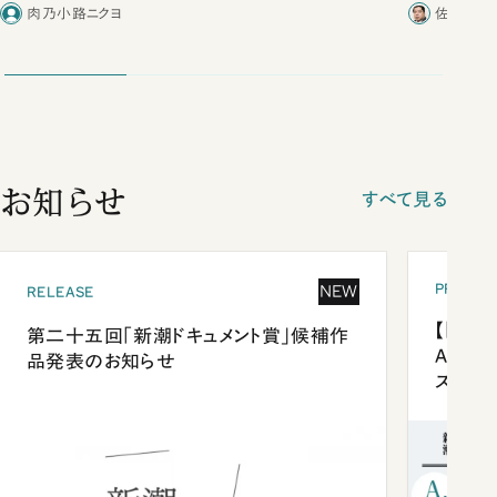
合ったこと
肉乃小路ニクヨ
佐藤優／
お知らせ
すべて見る
PRESEN
NEW
RELEASE
【「新潮
第二十五回「新潮ドキュメント賞」候補作
Anni
品発表のお知らせ
ズプレ