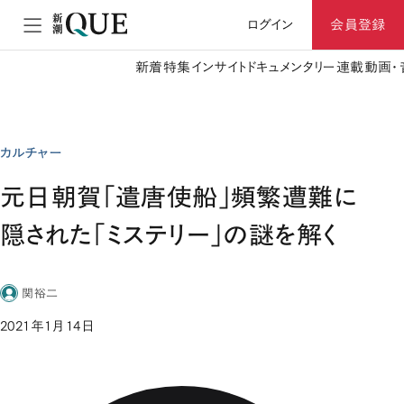
ログイン
会員登録
新着
特集
インサイト
ドキュメンタリー
連載
動画・
カルチャー
元日朝賀「遣唐使船」頻繁遭難に
隠された「ミステリー」の謎を解く
関裕二
2021年1月14日