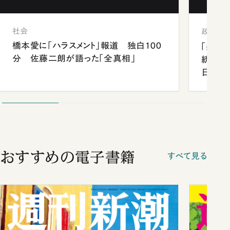
社会
政治
橋本愛に「ハラスメント」報道 独白100
「楽し
分 佐藤二朗が語った「全真相」
統領と
日米関
が明か
談まで
おすすめの電子書籍
すべて見る