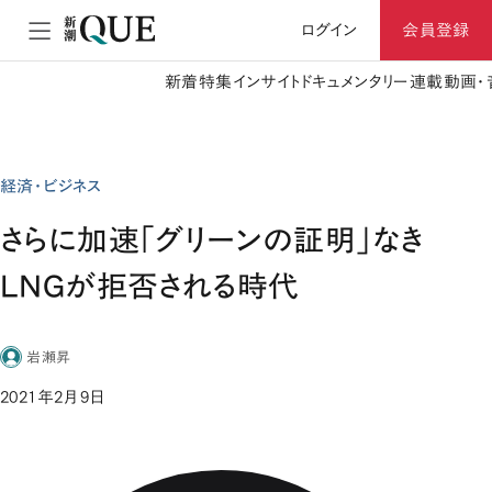
ログイン
会員登録
新着
特集
インサイト
ドキュメンタリー
連載
動画・
経済・ビジネス
さらに加速「グリーンの証明」なき
LNGが拒否される時代
岩瀬昇
2021年2月9日