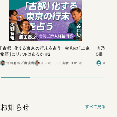
「古都」化する東京の行末を占う 令和の「上京
肉乃小路ニ
物語」にリアルはあるか #3
5冊
河野有理／出演者
谷口功一／出演者
ほか1名
肉乃小路
お知らせ
すべて見る