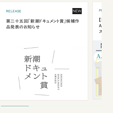
PRESEN
NEW
RELEASE
【「新潮
第二十五回「新潮ドキュメント賞」候補作
Anni
品発表のお知らせ
ズプレ