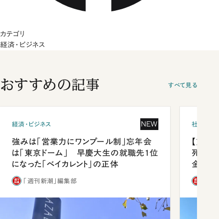
カテゴリ
経済・ビジネス
おすすめの記事
すべて見る
NEW
経済・ビジネス
社会
強みは「営業力にワンプール制」忘年会
【熊本
は「東京ドーム」 早慶大生の就職先1位
死を分
になった「ベイカレント」の正体
金」
「週刊新潮」編集部
「週