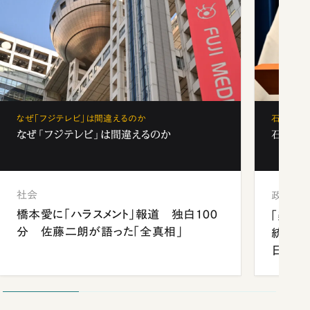
なぜ「フジテレビ」は間違えるのか
石破茂、
なぜ「フジテレビ」は間違えるのか
石破茂、
社会
政治
橋本愛に「ハラスメント」報道 独白100
「楽し
分 佐藤二朗が語った「全真相」
統領と
日米関
が明か
談まで