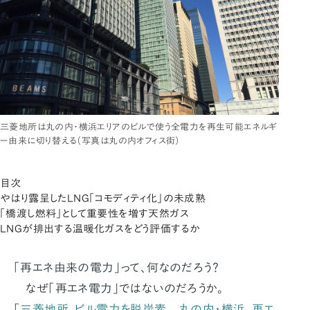
三菱地所は丸の内・横浜エリアのビルで使う全電力を再生可能エネルギ
ー由来に切り替える（写真は丸の内オフィス街）
目次
やはり露呈したLNG「コモディティ化」の未成熟
「橋渡し燃料」として重要性を増す天然ガス
LNGが排出する温暖化ガスをどう評価するか
「再エネ由来の電力」って、何なのだろう？
なぜ「再エネ電力」ではないのだろうか。
「
三菱地所、ビル電力を脱炭素 丸の内・横浜、再エ