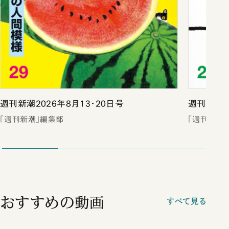
週刊新潮2026年8月13・20日号
週刊新潮2
「週刊新潮」編集部
「週刊新潮
おすすめの動画
すべて見る