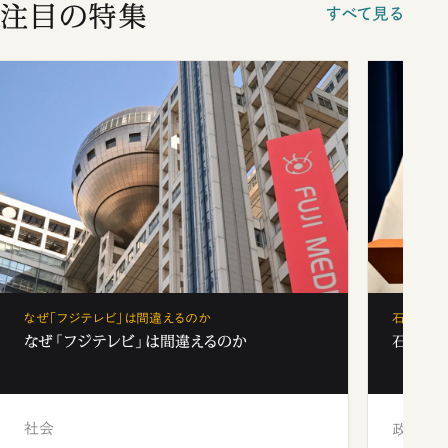
注目の特集
すべて見る
なぜ「フジテレビ」は間違えるのか
石破茂、
なぜ「フジテレビ」は間違えるのか
石破茂、
社会
政治