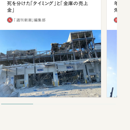
死を分けた「タイミング」と「金庫の売上
年会は
金」
先1位
「週刊新潮」編集部
「週