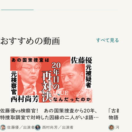
おすすめの動画
すべて見る
佐藤優vs検察官！ あの国策捜査から20年、
「古都」化
特捜取調室で対峙した因縁の二人がいま語り
物語」にリ
合ったこと
佐藤優／出演者
西村尚芳／出演者
河野有理