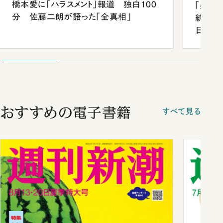
橋本愛に「ハラスメント」報道 独白100
「楽し
分 佐藤二朗が語った「全真相」
統領と
日米関
が明か
談まで
おすすめの電子書籍
すべて見る