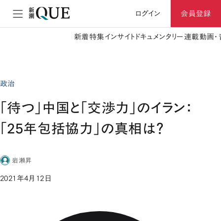
ログイン
会員登録
新着
特集
インサイト
ドキュメンタリー
連載
動画・
政治
「待つ」中国と「交渉力」のイラン：
「25年包括協力」の真相は？
岩瀬昇
2021年4月12日