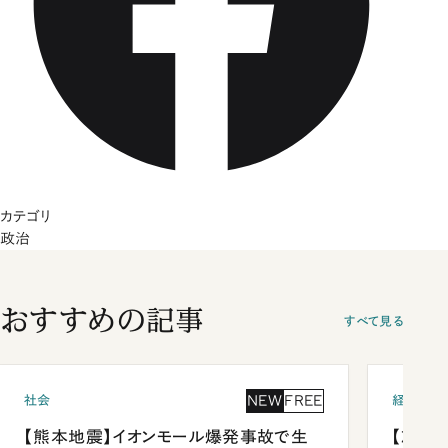
カテゴリ
政治
おすすめの記事
すべて見る
NEW
FREE
社会
経済・ビ
【熊本地震】イオンモール爆発事故で生
【就活