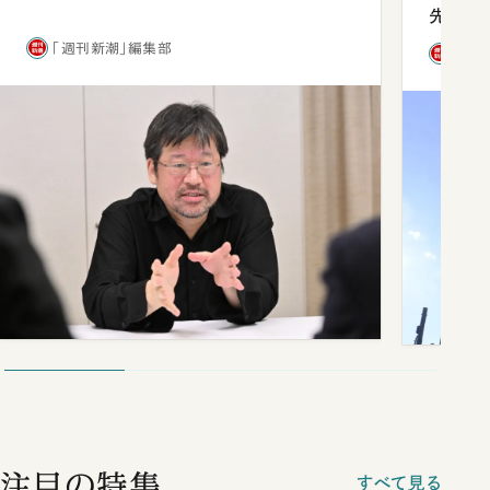
先1位
「週刊新潮」編集部
「週
注目の特集
すべて見る