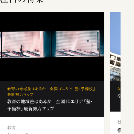
教育の地域差はあるか 全国10エリア「塾・予備校」
なぜ「フ
最新勢力マップ
なぜ「フ
教育の地域差はあるか 全国10エリア「塾・
予備校」最新勢力マップ
社会
教育
橋本愛