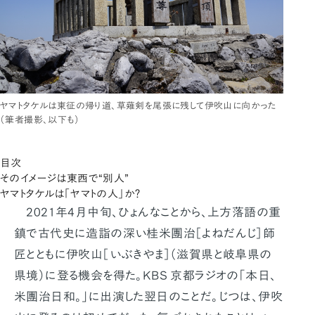
ヤマトタケルは東征の帰り道、草薙剣を尾張に残して伊吹山に向かった
（筆者撮影、以下も）
目次
そのイメージは東西で“別人”
ヤマトタケルは「ヤマトの人」か？
2021年4月中旬、ひょんなことから、上方落語の重
鎮で古代史に造詣の深い桂米團治［よねだんじ］師
匠とともに伊吹山［いぶきやま］（滋賀県と岐阜県の
県境）に登る機会を得た。KBS 京都ラジオの｢本日、
米團治日和。｣に出演した翌日のことだ。じつは、伊吹