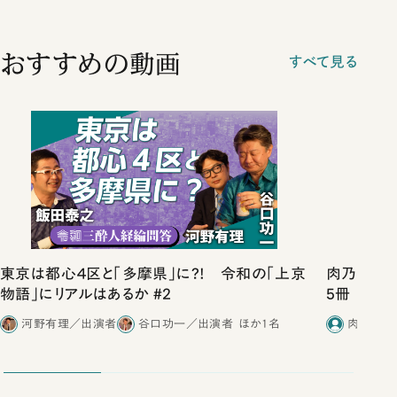
おすすめの動画
すべて見る
東京は都心４区と「多摩県」に?! 令和の「上京
肉乃小路ニ
物語」にリアルはあるか #2
5冊
河野有理／出演者
谷口功一／出演者
ほか1名
肉乃小路