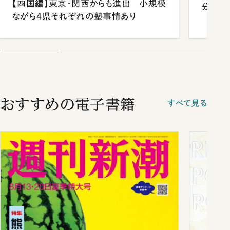
【四国編】東京・関西からも進出 小規模
分 佐
ながら4県それぞれの塾事情あり
おすすめの電子書籍
すべて見る