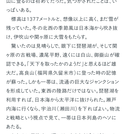
山に登るのは初めてだった。気づかされたことは、い
っぱいある。
標高は1377メートルと、想像以上に高く、まだ雪が
残っていた。冬の北西の季節風は日本海から吹き抜
け、伊吹山や関ヶ原に大雪をもたらす。
驚いたのは見晴らしで、眼下に琵琶湖が、そして関
ヶ原の古戦場、濃尾平野、遠くには白山、御嶽山が確
認できる。「天下を取ったかのようだ」と思えるほど雄
大だ。高良山（福岡県久留米市）に登った時の記憶
が蘇った。しかも一帯は、流通の巨大なジャンクション
を形成していた。東西の陸路だけではない。琵琶湖を
利用すれば、日本海から太平洋に抜けられた。瀬戸
内海に行くなら、宇治川（瀬田川）を下ればよい。物流
と戦略という視点で見て、一帯は日本列島のヘソに
あたる。