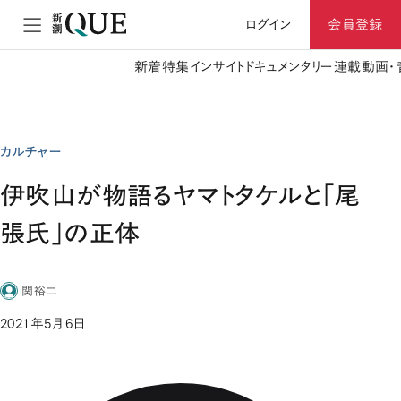
ログイン
会員登録
新着
特集
インサイト
ドキュメンタリー
連載
動画・
カルチャー
伊吹山が物語るヤマトタケルと「尾
張氏」の正体
関裕二
2021年5月6日