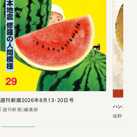
週刊新潮2026年8月13・20日号
ハンニバル
「週刊新潮」編集部
塩野七生／