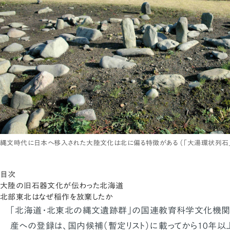
縄文時代に日本へ移入された大陸文化は北に偏る特徴がある （「大湯環状列石
目次
大陸の旧石器文化が伝わった北海道
北部東北はなぜ稲作を放棄したか
「北海道・北東北の縄文遺跡群」の国連教育科学文化機関
産への登録は、国内候補（暫定リスト）に載ってから10年以