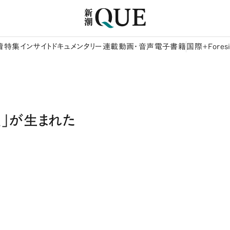
着
特集
インサイト
ドキュメンタリー
連載
動画・音声
電子書籍
国際+Foresi
」が生まれた