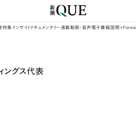
着
特集
インサイト
ドキュメンタリー
連載
動画・音声
電子書籍
国際+Foresi
ィングス代表