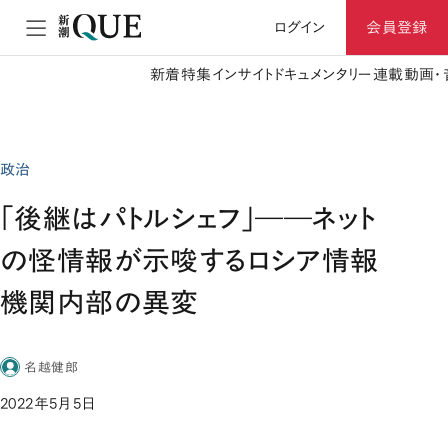
ログイン
会員登録
新着
特集
インサイト
ドキュメンタリー
連載
動画・
政治
「後継はパトルシェフ」――ネット
の怪情報が示唆するロシア情報
機関内部の異変
名越健郎
2022年5月5日