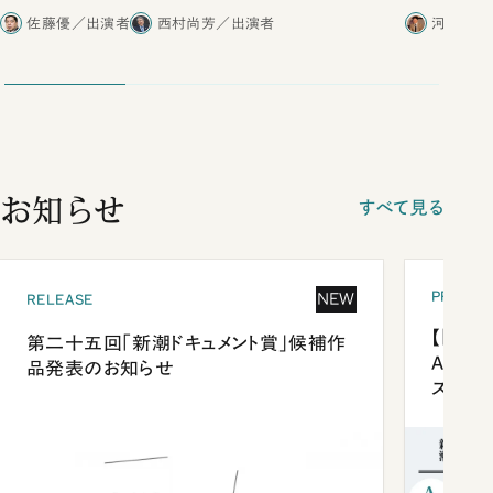
合ったこと
佐藤優／出演者
西村尚芳／出演者
河野有理
お知らせ
すべて見る
PRESEN
NEW
RELEASE
【「新潮
第二十五回「新潮ドキュメント賞」候補作
Anni
品発表のお知らせ
ズプレ