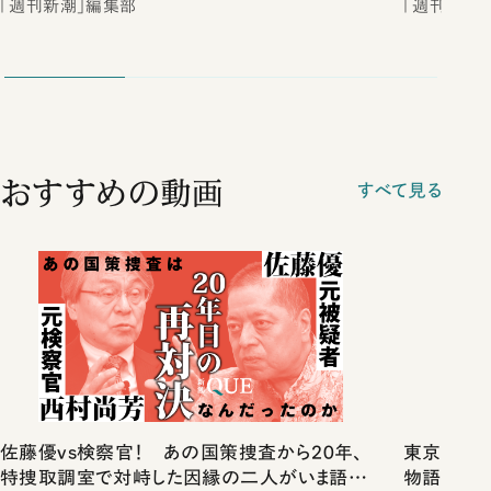
「週刊新潮」編集部
「週刊新潮
おすすめの動画
すべて見る
佐藤優vs検察官！ あの国策捜査から20年、
東京は都心
特捜取調室で対峙した因縁の二人がいま語り
物語」にリ