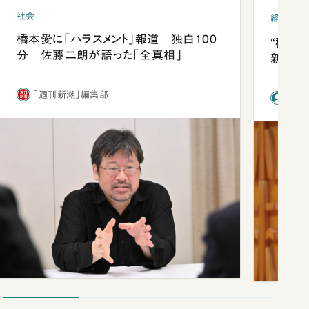
社会
経済・ビ
橋本愛に「ハラスメント」報道 独白100
“稼ぎ
分 佐藤二朗が語った「全真相」
新社長
「週刊新潮」編集部
前田