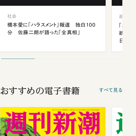
社会
政治
橋本愛に「ハラスメント」報道 独白100
「楽し
分 佐藤二朗が語った「全真相」
統領と
日米関
が明か
談まで
おすすめの電子書籍
すべて見る