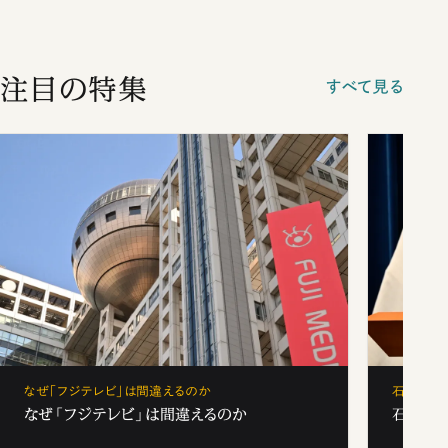
注目の特集
すべて見る
なぜ「フジテレビ」は間違えるのか
石破茂、
なぜ「フジテレビ」は間違えるのか
石破茂、