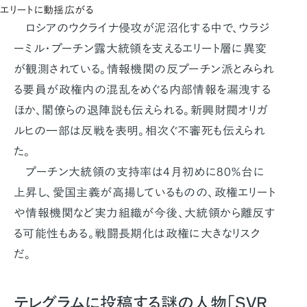
エリートに動揺広がる
ロシアのウクライナ侵攻が泥沼化する中で、ウラジ
ーミル・プーチン露大統領を支えるエリート層に異変
が観測されている。情報機関の反プーチン派とみられ
る要員が政権内の混乱をめぐる内部情報を漏洩する
ほか、閣僚らの退陣説も伝えられる。新興財閥オリガ
ルヒの一部は反戦を表明。相次ぐ不審死も伝えられ
た。
プーチン大統領の支持率は4月初めに80％台に
上昇し、愛国主義が高揚しているものの、政権エリート
や情報機関など実力組織が今後、大統領から離反す
る可能性もある。戦闘長期化は政権に大きなリスク
だ。
テレグラムに投稿する謎の人物「SVR