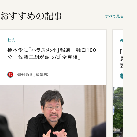
おすすめの記事
すべて見る
社会
教育
橋本愛に「ハラスメント」報道 独白100
「早実
分 佐藤二朗が語った「全真相」
貫校へ
要だっ
「週刊新潮」編集部
「新