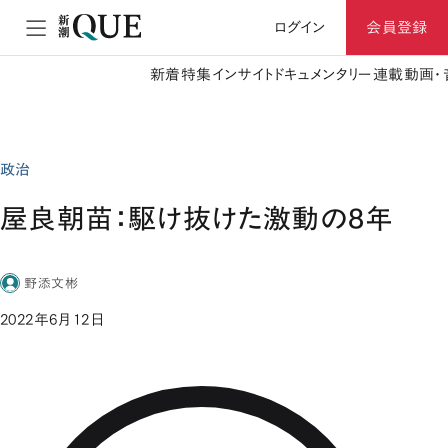
ログイン
会員登録
新着
特集
インサイト
ドキュメンタリー
連載
動画・
政治
屋良朝苗：駆け抜けた激動の8年
野添文彬
2022年6月12日