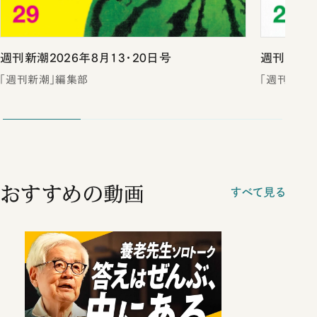
週刊新潮2026年8月13・20日号
週刊新潮2
「週刊新潮」編集部
「週刊新潮
おすすめの動画
すべて見る