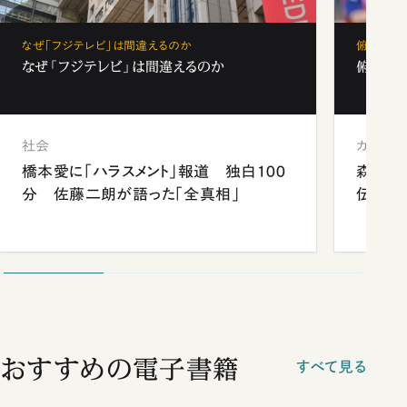
なぜ「フジテレビ」は間違えるのか
俯瞰する
なぜ「フジテレビ」は間違えるのか
俯瞰す
社会
カルチャ
橋本愛に「ハラスメント」報道 独白100
森保ジ
分 佐藤二朗が語った「全真相」
伝統・
おすすめの電子書籍
すべて見る