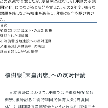
どの返還で合意したが、屋良朝苗はむしろ「沖縄の基地
固定化」につながると反発を覚えた。その2年度、様々な
課題を残しながら知事を退任し、激動の8年を駆け抜け
た。
目次
植樹祭「天皇出席」への反対世論
延期された海洋博
石油備蓄基地建設への反対運動
米軍基地「沖縄集中」の構図
課題を残しながらの退任
植樹祭「天皇出席」への反対世論
日本復帰に合わせて、沖縄では沖縄復帰記念植
樹祭、復帰記念沖縄特別国民体育大会（若夏国
体）、沖縄国際海洋博覧会といういわゆる「復帰三大