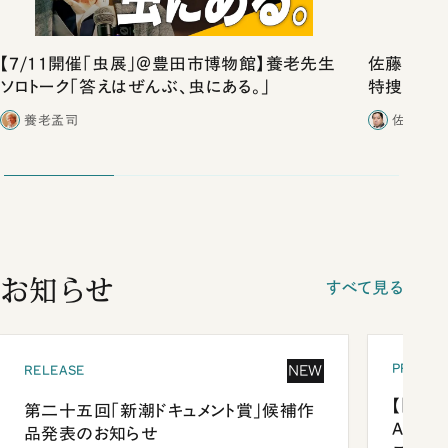
【7/11開催「虫展」＠豊田市博物館】養老先生
佐藤優vs
ソロトーク「答えはぜんぶ、虫にある。」
特捜取調
合ったこと
養老孟司
佐藤優／
お知らせ
すべて見る
PRESEN
NEW
RELEASE
【「新潮
第二十五回「新潮ドキュメント賞」候補作
Anni
品発表のお知らせ