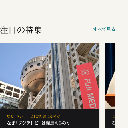
注目の特集
すべて見る
なぜ「フジテレビ」は間違えるのか
石破茂、
なぜ「フジテレビ」は間違えるのか
石破茂、