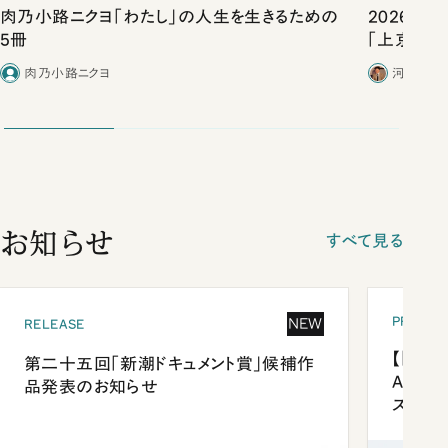
肉乃小路ニクヨ「わたし」の人生を生きるための
2026年
5冊
「上京物語
肉乃小路ニクヨ
河野有理
お知らせ
すべて見る
PRESEN
NEW
RELEASE
【「新潮
第二十五回「新潮ドキュメント賞」候補作
Anni
品発表のお知らせ
ズプレ