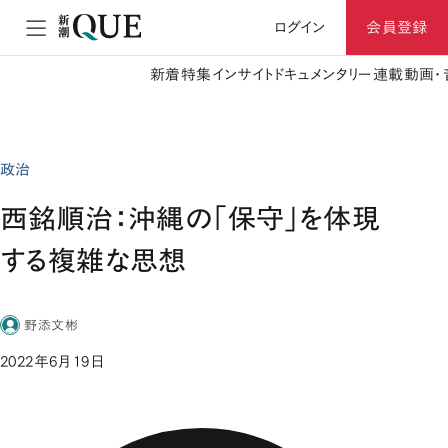
ログイン
会員登録
新着
特集
インサイト
ドキュメンタリー
連載
動画・
政治
西銘順治：沖縄の「保守」を体現
する複雑な思想
野添文彬
2022年6月19日