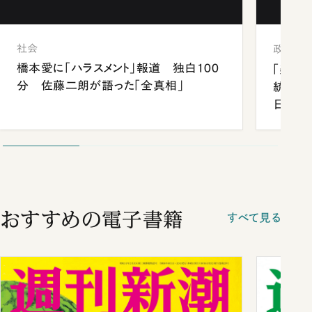
社会
政治
橋本愛に「ハラスメント」報道 独白100
「楽し
分 佐藤二朗が語った「全真相」
統領と
日米関
が明か
談まで
おすすめの電子書籍
すべて見る