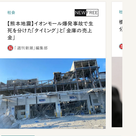
社会
NEW
FREE
社会
橋本愛
【熊本地震】イオンモール爆発事故で生
分 佐
死を分けた「タイミング」と「金庫の売上
金」
「週
「週刊新潮」編集部