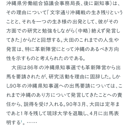
沖縄県労働組合協議会事務局長、後に副知事）は、
その理由について「文字通り沖縄戦の生き残りという
ことと、それを一つの生き様の出発として、彼がその
方面での研究と勉強をしながら（中略）絶えず発言し
てきた」からだと回想する。大田のこれまでの人生や
発言は、特に革新陣営にとって沖縄のあるべき方向
性を示すものと考えられたのである。
大田は86年の沖縄県知事選でも革新陣営から出
馬を要請されたが、研究活動を理由に固辞した。しか
し90年の沖縄県知事選への出馬要請については、こ
れまで沖縄のあり方について発言してきたことへの責
任から、説得を受け入れる。90年3月、大田は定年ま
であと1年を残して琉球大学を退職し、4月に出馬表
明する
¹
。 ……