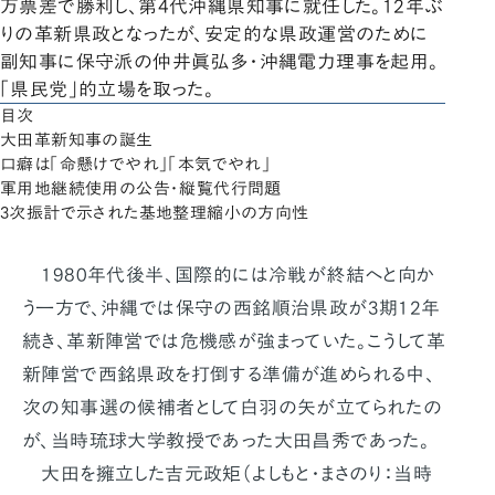
万票差で勝利し、第4代沖縄県知事に就任した。12年ぶ
りの革新県政となったが、安定的な県政運営のために
副知事に保守派の仲井眞弘多・沖縄電力理事を起用。
「県民党」的立場を取った。
目次
大田革新知事の誕生
口癖は「命懸けでやれ」「本気でやれ」
軍用地継続使用の公告・縦覧代行問題
3次振計で示された基地整理縮小の方向性
1980年代後半、国際的には冷戦が終結へと向か
う一方で、沖縄では保守の西銘順治県政が3期12年
続き、革新陣営では危機感が強まっていた。こうして革
新陣営で西銘県政を打倒する準備が進められる中、
次の知事選の候補者として白羽の矢が立てられたの
が、当時琉球大学教授であった大田昌秀であった。
大田を擁立した吉元政矩（よしもと・まさのり：当時