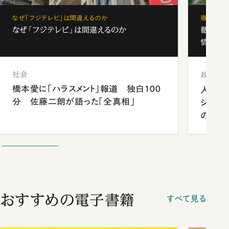
なぜ「フジテレビ」は間違えるのか
徹底解剖
なぜ「フジテレビ」は間違えるのか
徹底解
情報局」
社会
政治
橋本愛に「ハラスメント」報道 独白100
人事、
分 佐藤二朗が語った「全真相」
ジェン
の難題
おすすめの電子書籍
すべて見る