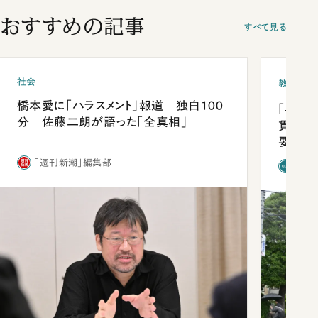
おすすめの記事
すべて見る
社会
教育
橋本愛に「ハラスメント」報道 独白100
「早実
分 佐藤二朗が語った「全真相」
貫校へ
要だっ
「週刊新潮」編集部
「新