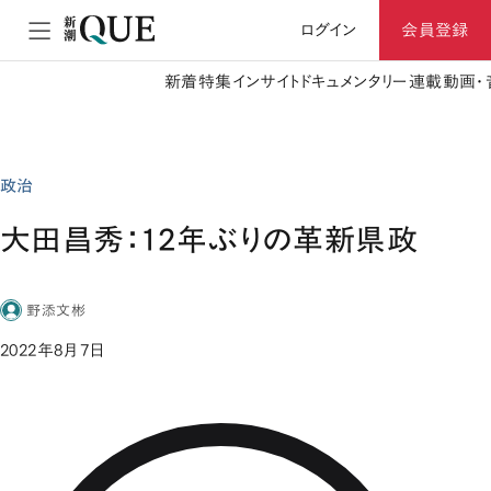
ログイン
会員登録
新着
特集
インサイト
ドキュメンタリー
連載
動画・
政治
大田昌秀：12年ぶりの革新県政
野添文彬
2022年8月7日