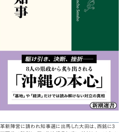
革新陣営に請われ知事選に出馬した大田は、西銘に3