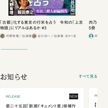
「古都」化する東京の行末を占う 令和の「上京
肉乃小路ニ
物語」にリアルはあるか #3
5冊
河野有理／出演者
谷口功一／出演者
ほか1名
肉乃小路
お知らせ
すべて見る
PRESEN
NEW
RELEASE
【「新潮
第二十五回「新潮ドキュメント賞」候補作