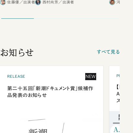
佐藤優／出演者
西村尚芳／出演者
河野有理
お知らせ
すべて見る
PRESEN
NEW
RELEASE
【「新潮
第二十五回「新潮ドキュメント賞」候補作
Anni
品発表のお知らせ
ズプレ