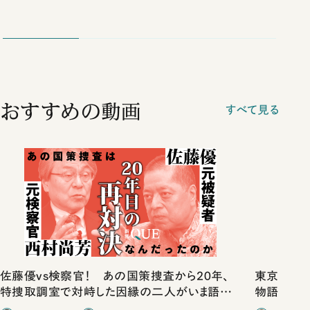
おすすめの動画
すべて見る
佐藤優vs検察官！ あの国策捜査から20年、
東京は都心
特捜取調室で対峙した因縁の二人がいま語り
物語」にリ
合ったこと