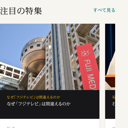
注目の特集
すべて見る
なぜ「フジテレビ」は間違えるのか
石破茂、
なぜ「フジテレビ」は間違えるのか
石破茂、