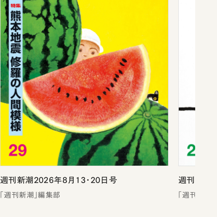
週刊新潮2026年8月13・20日号
週刊新潮2
「週刊新潮」編集部
「週刊新潮