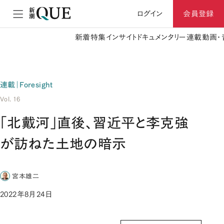
ログイン
会員登録
新着
特集
インサイト
ドキュメンタリー
連載
動画・
連載｜Foresight
Vol. 16
「北戴河」直後、習近平と李克強
が訪ねた土地の暗示
宮本雄二
2022年8月24日