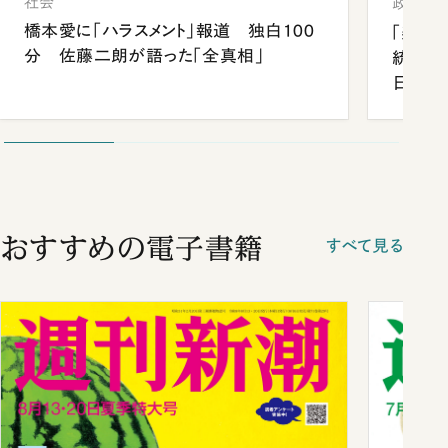
社会
政治
橋本愛に「ハラスメント」報道 独白100
「楽し
分 佐藤二朗が語った「全真相」
統領と
日米関
が明か
談まで
おすすめの電子書籍
すべて見る