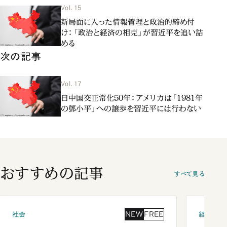
Vol. 15
新局面に入った情報管理と政治的締め付
け：「政治と経済の相克」が習近平を追い詰
める
次の記事
Vol. 17
日中国交正常化50年：アメリカは「1981年
の鄧小平」への譲歩を習近平には行わない
おすすめの記事
すべて見る
NEW
FREE
社会
経済・ビ