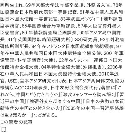
岡県生まれ。69年京都大学法学部卒業後、外務省入省。78年
国際連合日本政府代表部一等書記官、81年在中華人民共和
国日本国大使館一等書記官、83年欧亜局ソヴィエト連邦課首
席事務官、85年国際連合局軍縮課長、87年大臣官房外務大
臣秘書官。89 年情報調査局企画課長、90年アジア局中国課
長、91年英国国際戦略問題研究所(IISS)研究員、92年外務省
研修所副所長、94年在アトランタ日本国総領事館総領事。97
年在中華人民共和国日本国大使館特命全権公使、2001年軍
備管理・科学審議官（大使）、02年在ミャンマー連邦日本国大
使館特命全権大使、04年特命全権大使（沖縄担当）、2006年
在中華人民共和国日本国大使館特命全権大使。2010年退
官。現在、宮本アジア研究所代表、日本アジア共同体文化協力
機構（JACCCO)理事長、日中友好会館会長代行。著書に『こ
れから、中国とどう付き合うか』『激変ミャンマーを読み解く』『習
近平の中国』『強硬外交を反省する中国』『日中の失敗の本質
新時代の中国との付き合い方』『2035年の中国―習近平路線
は生き残るか―』などがある。
この筆者の記事