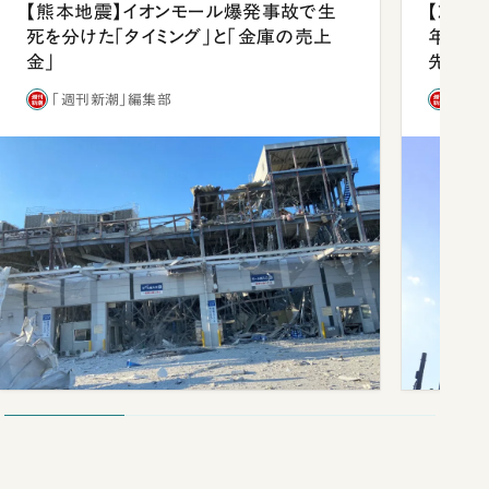
【熊本地震】イオンモール爆発事故で生
【就活
死を分けた「タイミング」と「金庫の売上
年会は
金」
先1位
「週刊新潮」編集部
「週