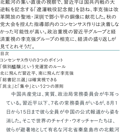
北戴河の集い直後の視察で、習近平は国共内戦の大
逆転を記念する「遼瀋戦役記念館」を訪ね、李克強は改
革開放の聖地・深圳で鄧小平の銅像に献花した。秋の
党大会を控えた指導部内のコンセンサス作りは決着しな
かった可能性が高い。政治重視の習近平グループと経
済重視の李克強グループの相克に、経済の盛り返しが
見てとれそうだ。
目次
コンセンサス作りの3つのポイント
「個別醞醸」という党運営のルール
北に飛んだ習近平、南に飛んだ李克強
「総書記三選」は確実視できる
「民主」と「集中」という2つの原則
中国共産党は、実質、政治局常務委員会が牛耳っ
ている。習近平以下、7名の常務委員がいるが、8月1
日から15日まで彼ら全員が中国の公式報道から姿を
消した。そこで世界のチャイナ・ウオッチャーたちは、
彼らが避暑地として有名な河北省秦皇島市の北戴河