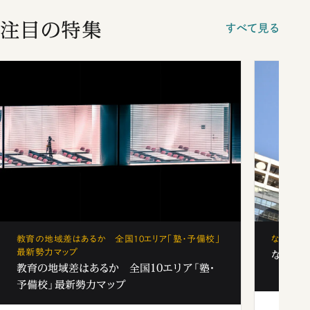
注目の特集
すべて見る
教育の地域差はあるか 全国10エリア「塾・予備校」
なぜ「フ
最新勢力マップ
なぜ「フ
教育の地域差はあるか 全国10エリア「塾・
予備校」最新勢力マップ