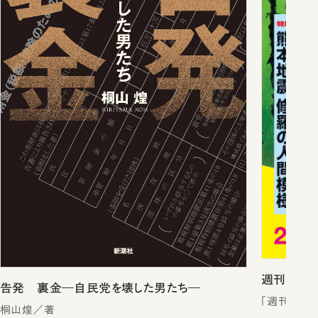
週刊新潮2
告発 裏金―自民党を壊した男たち―
「週刊新潮
桐山煌／著