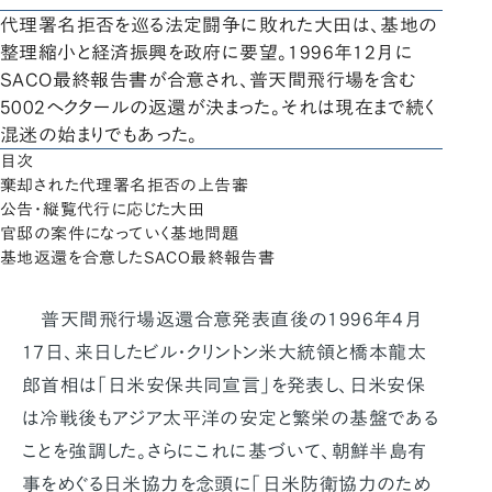
代理署名拒否を巡る法定闘争に敗れた大田は、基地の
整理縮小と経済振興を政府に要望。1996年12月に
SACO最終報告書が合意され、普天間飛行場を含む
5002ヘクタールの返還が決まった。それは現在まで続く
混迷の始まりでもあった。
目次
棄却された代理署名拒否の上告審
公告・縦覧代行に応じた大田
官邸の案件になっていく基地問題
基地返還を合意したSACO最終報告書
普天間飛行場返還合意発表直後の1996年4月
17日、来日したビル・クリントン米大統領と橋本龍太
郎首相は「日米安保共同宣言」を発表し、日米安保
は冷戦後もアジア太平洋の安定と繁栄の基盤である
ことを強調した。さらにこれに基づいて、朝鮮半島有
事をめぐる日米協力を念頭に「日米防衛協力のため