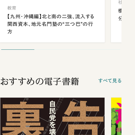
社会
教育
橋本愛
【九州・沖縄編】北と南の二強、流入する
分 佐
関西資本、地元名門塾の“三つ巴”の行
方
おすすめの電子書籍
すべて見る