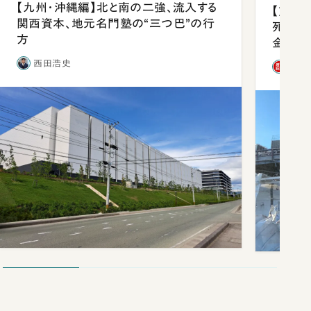
【九州・沖縄編】北と南の二強、流入する
【熊本
関西資本、地元名門塾の“三つ巴”の行
死を分
方
金」
西田浩史
「週