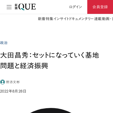
ログイン
会員登録
新着
特集
インサイト
ドキュメンタリー
連載
動画・
政治
大田昌秀：セットになっていく基地
問題と経済振興
野添文彬
2022年8月28日