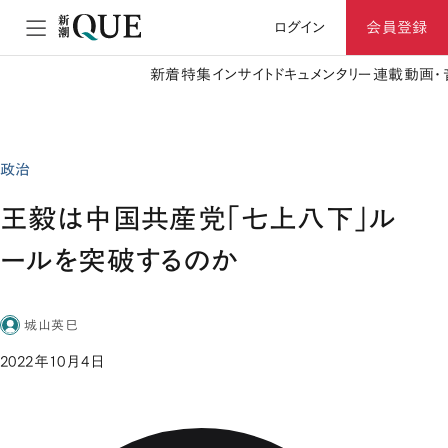
ログイン
会員登録
新着
特集
インサイト
ドキュメンタリー
連載
動画・
政治
王毅は中国共産党「七上八下」ル
ールを突破するのか
城山英巳
2022年10月4日