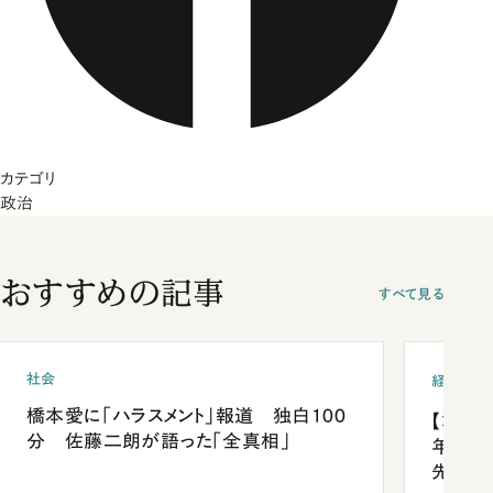
カテゴリ
政治
おすすめの記事
すべて見る
社会
経済・ビ
橋本愛に「ハラスメント」報道 独白100
【コン
分 佐藤二朗が語った「全真相」
年会は
先1位