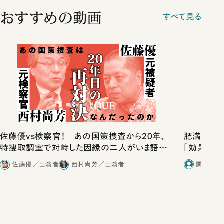
おすすめの動画
すべて見る
肥満症の救
佐藤優vs検察官！ あの国策捜査から20年、
「効果」「
特捜取調室で対峙した因縁の二人がいま語り
野啓・千葉
合ったこと
関瑶子／
佐藤優／出演者
西村尚芳／出演者