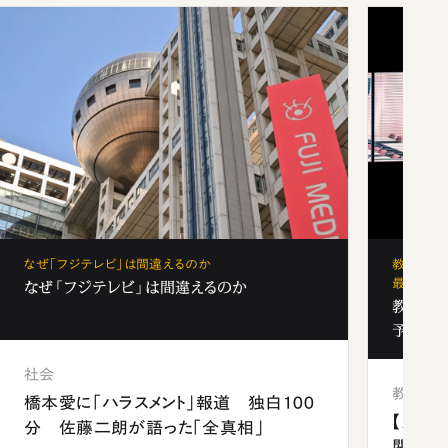
なぜ「フジテレビ」は間違えるのか
教育の地
最新勢力
なぜ「フジテレビ」は間違えるのか
教育の地
予備校
社会
教育
橋本愛に「ハラスメント」報道 独白100
【九州
分 佐藤二朗が語った「全真相」
関西資