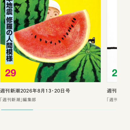
週刊新潮2026年8月13・20日号
週刊新潮2
「週刊新潮」編集部
「週刊新潮