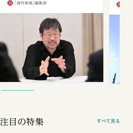
「週刊新潮」編集部
「週
注目の特集
すべて見る