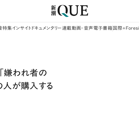
着
特集
インサイト
ドキュメンタリー
連載
動画・音声
電子書籍
国際+Foresi
「嫌われ者の
の人が購入する