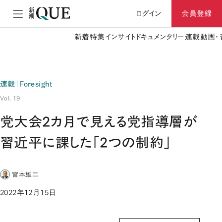
ログイン
会員登録
新着
特集
インサイト
ドキュメンタリー
連載
動画・
連載｜Foresight
Vol. 19
党大会2カ月で見える党指導層が
習近平に課した「2つの制約」
宮本雄二
2022年12月15日