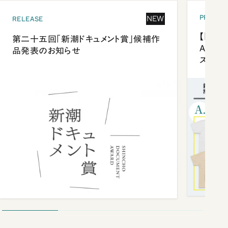
PRESEN
NEW
RELEASE
【「新潮
第二十五回「新潮ドキュメント賞」候補作
Anni
品発表のお知らせ
ズプレ