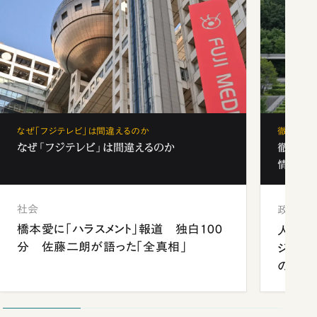
なぜ「フジテレビ」は間違えるのか
徹底解剖
なぜ「フジテレビ」は間違えるのか
徹底解
情報局」
社会
政治
橋本愛に「ハラスメント」報道 独白100
人事、
分 佐藤二朗が語った「全真相」
ジェン
の難題