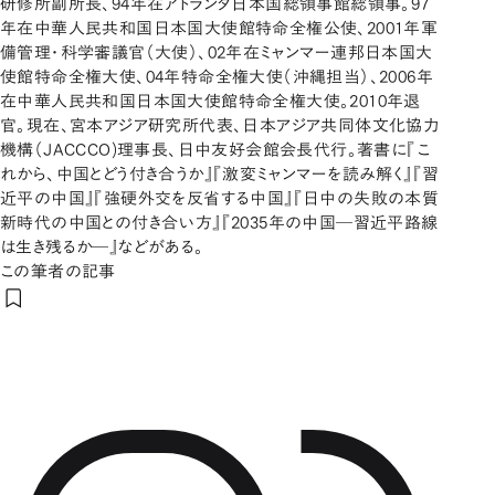
研修所副所長、94年在アトランタ日本国総領事館総領事。97
年在中華人民共和国日本国大使館特命全権公使、2001年軍
備管理・科学審議官（大使）、02年在ミャンマー連邦日本国大
使館特命全権大使、04年特命全権大使（沖縄担当）、2006年
在中華人民共和国日本国大使館特命全権大使。2010年退
官。現在、宮本アジア研究所代表、日本アジア共同体文化協力
機構（JACCCO)理事長、日中友好会館会長代行。著書に『こ
れから、中国とどう付き合うか』『激変ミャンマーを読み解く』『習
近平の中国』『強硬外交を反省する中国』『日中の失敗の本質
新時代の中国との付き合い方』『2035年の中国―習近平路線
は生き残るか―』などがある。
この筆者の記事