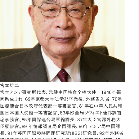
宮本雄二
宮本アジア研究所代表、元駐中国特命全権大使 1946年福
岡県生まれ。69年京都大学法学部卒業後、外務省入省。78年
国際連合日本政府代表部一等書記官、81年在中華人民共和
国日本国大使館一等書記官、83年欧亜局ソヴィエト連邦課首
席事務官、85年国際連合局軍縮課長、87年大臣官房外務大
臣秘書官。89 年情報調査局企画課長、90年アジア局中国課
長、91年英国国際戦略問題研究所(IISS)研究員、92年外務省