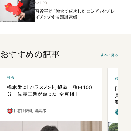
Vol. 20
習近平が「強大で成功したロシア」をプレ
イアップする深謀遠慮
おすすめの記事
すべて見る
社会
教育
橋本愛に「ハラスメント」報道 独白100
「早実
分 佐藤二朗が語った「全真相」
貫校へ
要だっ
「週刊新潮」編集部
「新