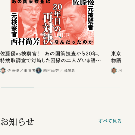
佐藤優vs検察官！ あの国策捜査から20年、
東京は都心
特捜取調室で対峙した因縁の二人がいま語り
物語」にリ
合ったこと
佐藤優／出演者
西村尚芳／出演者
河野有理
お知らせ
すべて見る