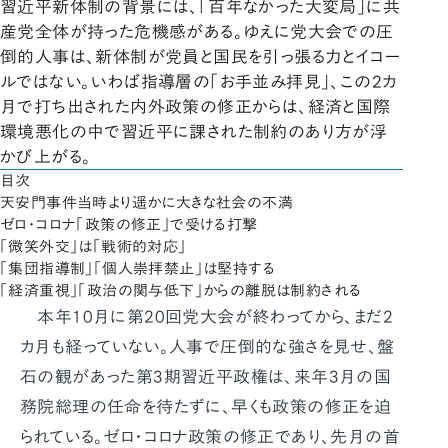
習近平新体制の背景には、「百年なかった大変局」に共
産党全体が持った危機感がある。ゆえに党大会での圧
倒的人事は、新体制が党員と国民を引っ張る力とイコー
ルではない。いわば指導層の「お手並み拝見」、この2カ
月で打ち出された内外政策の修正からは、経済と国際
環境悪化の中で習近平に課された制約のあり方が浮
かび上がる。
目次
天安門事件当時より遥かに大きな社会の不満
ゼロ・コロナ「政策の修正」で受ける打撃
「微笑外交」は「戦術的対応」
「集団指導制」「個人崇拝禁止」は堅持する
「経済重視」「政治の関与低下」からの離脱は制約される
本年10月に第20回党大会が終わってから、まだ2
カ月も経っていない。人事で圧倒的な強さを見せ、盤
石の観があった第3期習近平政権は、来年3月の国
務院総理の任命を待たずに、早くも政策の修正を迫
られている。ゼロ・コロナ政策の修正であり、先月の首