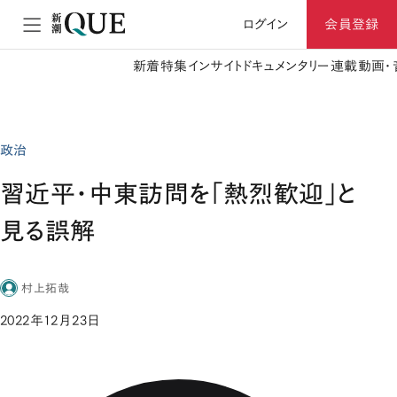
ログイン
会員登録
新着
特集
インサイト
ドキュメンタリー
連載
動画・
政治
習近平・中東訪問を「熱烈歓迎」と
見る誤解
村上拓哉
2022年12月23日