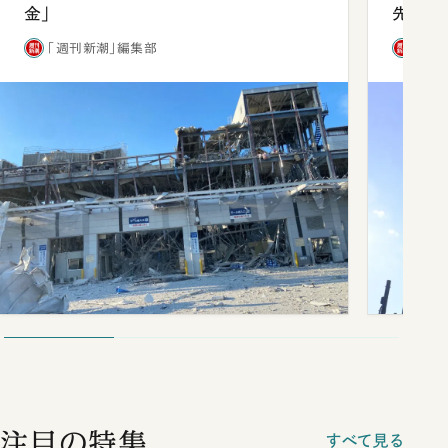
金」
先1位
「週刊新潮」編集部
「週
注目の特集
すべて見る