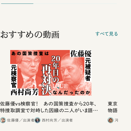
おすすめの動画
すべて見る
佐藤優vs検察官！ あの国策捜査から20年、
東京は都心
特捜取調室で対峙した因縁の二人がいま語り
物語」にリ
合ったこと
佐藤優／出演者
西村尚芳／出演者
河野有理