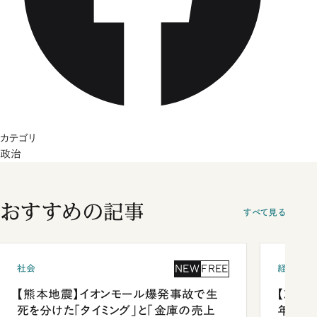
カテゴリ
政治
おすすめの記事
すべて見る
NEW
FREE
社会
経済・ビ
【熊本地震】イオンモール爆発事故で生
【就活
死を分けた「タイミング」と「金庫の売上
年会は