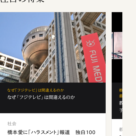
なぜ「フジテレビ」は間違えるのか
教育の地
最新勢力
なぜ「フジテレビ」は間違えるのか
教育の地
予備校
社会
教育
橋本愛に「ハラスメント」報道 独白100