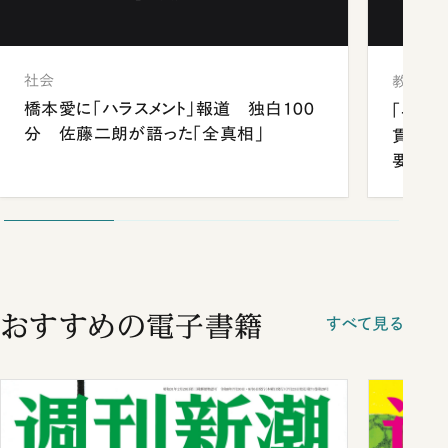
社会
教育
橋本愛に「ハラスメント」報道 独白100
「早実
分 佐藤二朗が語った「全真相」
貫校へ
要だっ
おすすめの電子書籍
すべて見る