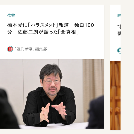
社会
経済・ビ
橋本愛に「ハラスメント」報道 独白100
“稼ぎ
分 佐藤二朗が語った「全真相」
新社長
「週刊新潮」編集部
前田