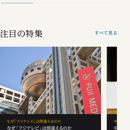
注目の特集
すべて見る
なぜ「フジテレビ」は間違えるのか
中学受験
なぜ「フジテレビ」は間違えるのか
中学受験