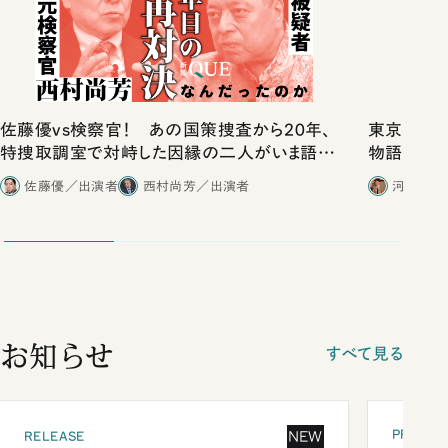
佐藤優vs検察官！ あの国策捜査から20年、
東京は都心
特捜取調室で対峙した因縁の二人がいま語り
物語」にリ
合ったこと
佐藤優／出演者
西村尚芳／出演者
河野有理
お知らせ
すべて見る
PRESEN
NEW
RELEASE