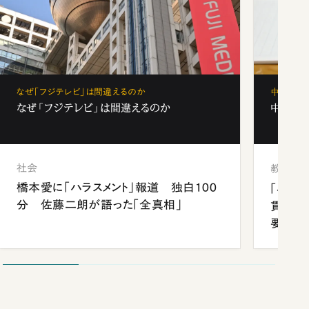
なぜ「フジテレビ」は間違えるのか
中学受験
なぜ「フジテレビ」は間違えるのか
中学受験
社会
教育
橋本愛に「ハラスメント」報道 独白100
「早実
分 佐藤二朗が語った「全真相」
貫校へ
要だっ