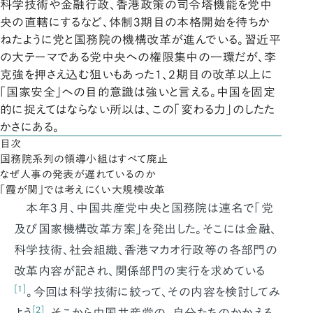
科学技術や金融行政、香港政策の司令塔機能を党中
央の直轄にするなど、体制3期目の本格開始を待ちか
ねたように党と国務院の機構改革が進んでいる。習近平
の大テーマである党中央への権限集中の一環だが、李
克強を押さえ込む狙いもあった1、2期目の改革以上に
「国家安全」への目的意識は強いと言える。中国を固定
的に捉えてはならない所以は、この「変わる力」のしたた
かさにある。
目次
国務院系列の領導小組はすべて廃止
なぜ人事の発表が遅れているのか
「霞が関」では考えにくい大規模改革
本年3月、中国共産党中央と国務院は連名で「党
及び国家機構改革方案」を発出した。そこには金融、
科学技術、社会組織、香港マカオ行政等の各部門の
改革内容が記され、関係部門の実行を求めている
[1]
。今回は科学技術に絞って、その内容を検討してみ
[2]
よう
。そこから中国共産党の、自分たちのかかえる