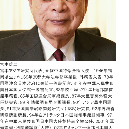
宮本雄二
宮本アジア研究所代表、元駐中国特命全権大使 1946年福
岡県生まれ。69年京都大学法学部卒業後、外務省入省。78年
国際連合日本政府代表部一等書記官、81年在中華人民共和
国日本国大使館一等書記官、83年欧亜局ソヴィエト連邦課首
席事務官、85年国際連合局軍縮課長、87年大臣官房外務大
臣秘書官。89 年情報調査局企画課長、90年アジア局中国課
長、91年英国国際戦略問題研究所(IISS)研究員、92年外務省
研修所副所長、94年在アトランタ日本国総領事館総領事。97
年在中華人民共和国日本国大使館特命全権公使、2001年軍
備管理・科学審議官（大使）、02年在ミャンマー連邦日本国大