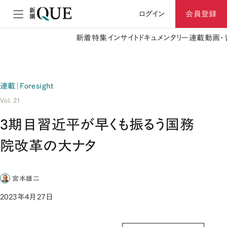
ログイン
会員登録
新着
特集
インサイト
ドキュメンタリー
連載
動画・
連載｜Foresight
Vol. 21
3期目習近平が早くも振るう国務
院改革の大ナタ
宮本雄二
2023年4月27日