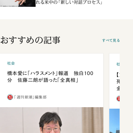
れる米中の「新しい対話プロセス」
おすすめの記事
すべて見る
社会
社会
橋本愛に「ハラスメント」報道 独白100
【熊本
分 佐藤二朗が語った「全真相」
死を分
金」
「週刊新潮」編集部
「週