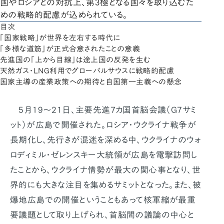
国やロシアとの対抗上、第3極となる国々を取り込むた
めの戦略的配慮が込められている。
目次
「国家戦略」が世界を左右する時代に
「多様な道筋」が正式合意されたことの意義
先進国の「上から目線」は途上国の反発を生む
天然ガス・LNG利用でグローバルサウスに戦略的配慮
国家主導の産業政策への期待と自国第一主義への懸念
5月19～21日、主要先進7カ国首脳会議（G7サミ
ット）が広島で開催された。ロシア・ウクライナ戦争が
長期化し、先行きが混迷を深める中、ウクライナのウォ
ロディミル・ゼレンスキー大統領が広島を電撃訪問し
たことから、ウクライナ情勢が最大の関心事となり、世
界的にも大きな注目を集めるサミットとなった。また、被
爆地広島での開催ということもあって核軍縮が最重
要議題として取り上げられ、首脳間の議論の中心と