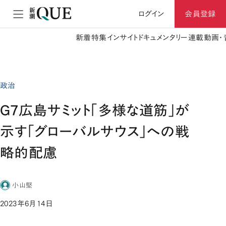
ログイン
会員登録
新着
特集
インサイト
ドキュメンタリー
連載
動画・
政治
G7広島サミット「多様な道筋」が
示す「グローバルサウス」への戦
略的配慮
小山堅
2023年6月14日