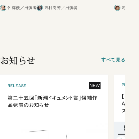
合ったこと
佐藤優／出演者
西村尚芳／出演者
河野有理
お知らせ
すべて見る
PRESEN
NEW
RELEASE
【「新潮
第二十五回「新潮ドキュメント賞」候補作
Anni
品発表のお知らせ
ズプレ