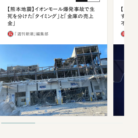
【熊本地震】イオンモール爆発事故で生
【内閣
死を分けた「タイミング」と「金庫の売上
する人
金」
不仲説
「週刊新潮」編集部
「週