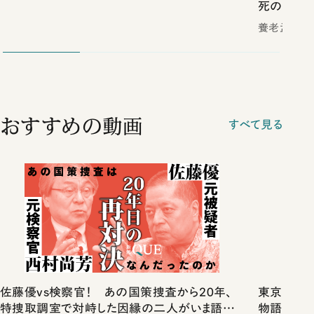
死の壁
養老孟司／
おすすめの動画
すべて見る
佐藤優vs検察官！ あの国策捜査から20年、
東京は都心
特捜取調室で対峙した因縁の二人がいま語り
物語」にリ