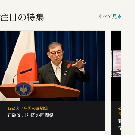
注目の特集
すべて見る
石破茂、1年間の回顧録
教育の地
最新勢力
石破茂、1年間の回顧録
教育の地
予備校