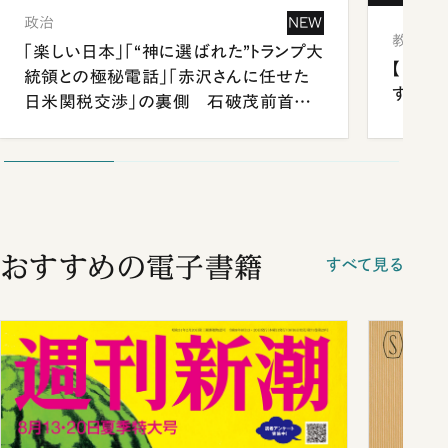
政治
NEW
教育
「楽しい日本」「“神に選ばれた”トランプ大
【中国
統領との極秘電話」「赤沢さんに任せた
する“
日米関税交渉」の裏側 石破茂前首相
が明かす施政方針演説から日米首脳会
談まで
おすすめの電子書籍
すべて見る