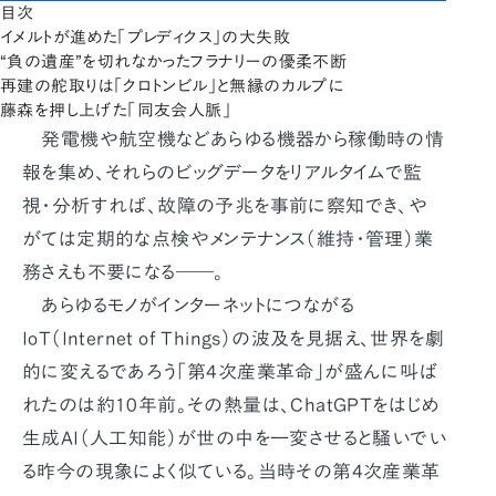
目次
イメルトが進めた「プレディクス」の大失敗
“負の遺産”を切れなかったフラナリーの優柔不断
再建の舵取りは「クロトンビル」と無縁のカルプに
藤森を押し上げた「同友会人脈」
発電機や航空機などあらゆる機器から稼働時の情
報を集め、それらのビッグデータをリアルタイムで監
視・分析すれば、故障の予兆を事前に察知でき、や
がては定期的な点検やメンテナンス（維持・管理）業
務さえも不要になる――。
あらゆるモノがインターネットにつながる
IoT（Internet of Things）の波及を見据え、世界を劇
的に変えるであろう「第4次産業革命」が盛んに叫ば
れたのは約10年前。その熱量は、ChatGPTをはじめ
生成AI（人工知能）が世の中を一変させると騒いでい
る昨今の現象によく似ている。当時その第4次産業革