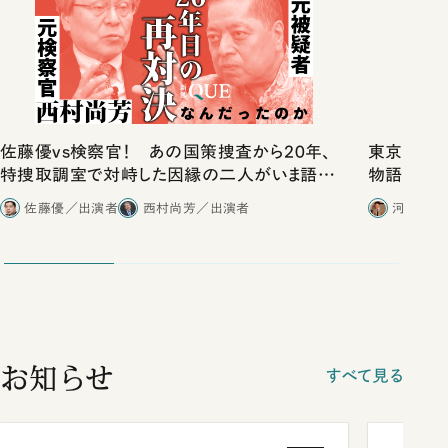
佐藤優vs検察官！ あの国策捜査から20年、
東京は都心
特捜取調室で対峙した因縁の二人がいま語り
物語」にリ
合ったこと
佐藤優／出演者
西村尚芳／出演者
河野有理
お知らせ
すべて見る