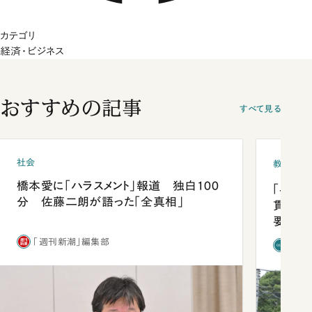
カテゴリ
経済・ビジネス
おすすめの記事
すべて見る
社会
教育
橋本愛に「ハラスメント」報道 独白100
「早実
分 佐藤二朗が語った「全真相」
貫校へ
要だっ
「週刊新潮」編集部
「新