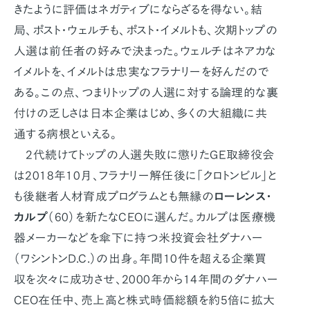
きたように評価はネガティブにならざるを得ない。結
局、ポスト・ウェルチも、ポスト・イメルトも、次期トップの
人選は前任者の好みで決まった。ウェルチはネアカな
イメルトを、イメルトは忠実なフラナリーを好んだので
ある。この点、つまりトップの人選に対する論理的な裏
付けの乏しさは日本企業はじめ、多くの大組織に共
通する病根といえる。
2代続けてトップの人選失敗に懲りたGE取締役会
は2018年10月、フラナリー解任後に「クロトンビル」と
も後継者人材育成プログラムとも無縁の
ローレンス・
カルプ
（60）を新たなCEOに選んだ。カルプは医療機
器メーカーなどを傘下に持つ米投資会社ダナハー
（ワシントンD.C.）の出身。年間10件を超える企業買
収を次々に成功させ、2000年から14年間のダナハー
CEO在任中、売上高と株式時価総額を約5倍に拡大