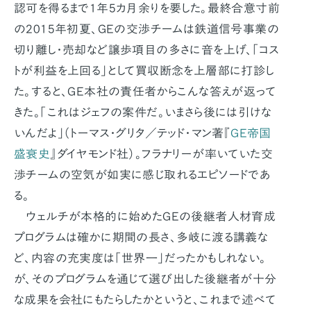
認可を得るまで1年5カ月余りを要した。最終合意寸前
の2015年初夏、GEの交渉チームは鉄道信号事業の
切り離し・売却など譲歩項目の多さに音を上げ、「コス
トが利益を上回る」として買収断念を上層部に打診し
た。すると、GE本社の責任者からこんな答えが返って
きた。「これはジェフの案件だ。いまさら後には引けな
いんだよ」（トーマス・グリタ／テッド・マン著『
GE帝国
盛衰史
』ダイヤモンド社）。フラナリーが率いていた交
渉チームの空気が如実に感じ取れるエピソードであ
る。
ウェルチが本格的に始めたGEの後継者人材育成
プログラムは確かに期間の長さ、多岐に渡る講義な
ど、内容の充実度は「世界一」だったかもしれない。
が、そのプログラムを通じて選び出した後継者が十分
な成果を会社にもたらしたかというと、これまで述べて