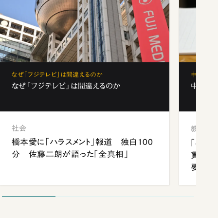
なぜ「フジテレビ」は間違えるのか
中学受験
なぜ「フジテレビ」は間違えるのか
中学受験
社会
教育
橋本愛に「ハラスメント」報道 独白100
「早実
分 佐藤二朗が語った「全真相」
貫校へ
要だっ