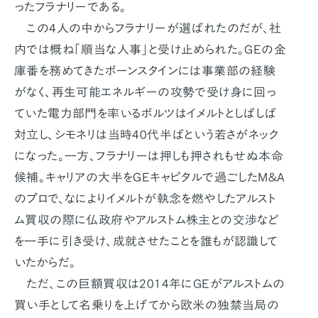
ったフラナリーである。
この4人の中からフラナリーが選ばれたのだが、社
内では概ね「順当な人事」と受け止められた。GEの金
庫番を務めてきたボーンスタインには事業部の経験
がなく、再生可能エネルギーの攻勢で受け身に回っ
ていた電力部門を率いるボルツはイメルトとしばしば
対立し、シモネリは当時40代半ばという若さがネック
になった。一方、フラナリーは押しも押されもせぬ本命
候補。キャリアの大半をGEキャピタルで過ごしたM&A
のプロで、なによりイメルトが執念を燃やしたアルスト
ム買収の際に仏政府やアルストム株主との交渉など
を一手に引き受け、成就させたことを誰もが認識して
いたからだ。
ただ、この巨額買収は2014年にGEがアルストムの
買い手として名乗りを上げてから欧米の独禁当局の