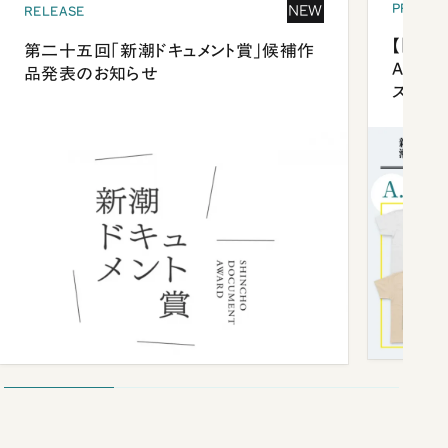
PRESEN
NEW
RELEASE
【「新潮
第二十五回「新潮ドキュメント賞」候補作
Anni
品発表のお知らせ
ズプレ