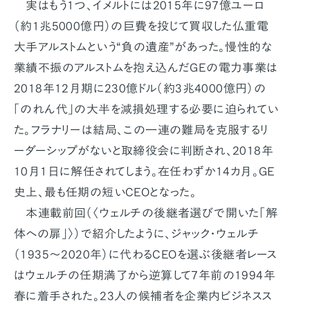
実はもう1つ、イメルトには2015年に97億ユーロ
（約1兆5000億円）の巨費を投じて買収した仏重電
大手アルストムという“負の遺産”があった。慢性的な
業績不振のアルストムを抱え込んだGEの電力事業は
2018年12月期に230億ドル（約3兆4000億円）の
「のれん代」の大半を減損処理する必要に迫られてい
た。フラナリーは結局、この一連の難局を克服するリ
ーダーシップがないと取締役会に判断され、2018年
10月1日に解任されてしまう。在任わずか14カ月。GE
史上、最も任期の短いCEOとなった。
本連載前回（〈ウェルチの後継者選びで開いた「解
体への扉」〉）で紹介したように、ジャック・ウェルチ
（1935〜2020年）に代わるCEOを選ぶ後継者レース
はウェルチの任期満了から逆算して7年前の1994年
春に着手された。23人の候補者を企業内ビジネスス