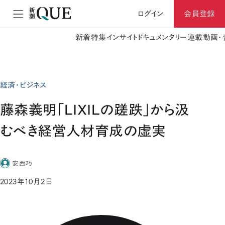
ログイン
会員登録
新着
特集
インサイト
ドキュメンタリー
連載
動画・
経済・ビジネス
藤森義明「LIXILの蹉跌」から汲
むべき経営人材育成の虚実
安西巧
2023年10月2日