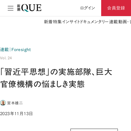
ログイン
会員登録
新着
特集
インサイト
ドキュメンタリー
連載
動画・
連載｜Foresight
Vol. 24
「習近平思想」の実施部隊、巨大
官僚機構の悩ましき実態
宮本雄二
2023年11月13日