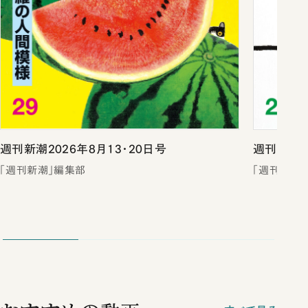
週刊新潮2026年8月13・20日号
週刊新潮2
「週刊新潮」編集部
「週刊新潮