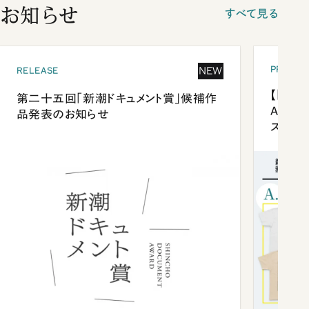
お知らせ
すべて見る
PRESEN
NEW
RELEASE
【「新潮
第二十五回「新潮ドキュメント賞」候補作
Anni
品発表のお知らせ
ズプレ