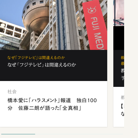
なぜ「フジテレビ」は間違えるのか
教育の地
最新勢力
なぜ「フジテレビ」は間違えるのか
教育の地
予備校
社会
教育
橋本愛に「ハラスメント」報道 独白100
【四国
分 佐藤二朗が語った「全真相」
ながら