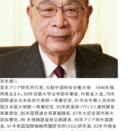
宮本雄二
宮本アジア研究所代表、元駐中国特命全権大使 1946年福
岡県生まれ。69年京都大学法学部卒業後、外務省入省。78年
国際連合日本政府代表部一等書記官、81年在中華人民共和
国日本国大使館一等書記官、83年欧亜局ソヴィエト連邦課首
席事務官、85年国際連合局軍縮課長、87年大臣官房外務大
臣秘書官。89 年情報調査局企画課長、90年アジア局中国課
長、91年英国国際戦略問題研究所(IISS)研究員、92年外務省