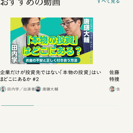
おすすめの動画
すべて見る
企業だけが投資先ではない「本物の投資」はい
佐藤優vs
まどこにあるか #2
特捜取調
合ったこと
田内学／出演者
唐鎌大輔
佐藤優／