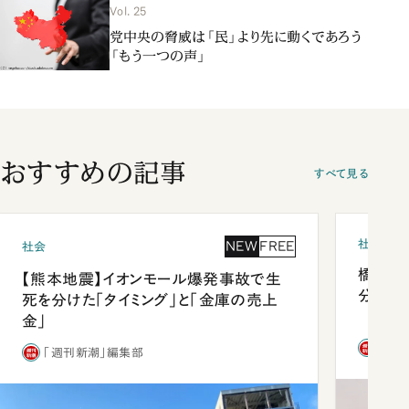
Vol. 25
党中央の脅威は「民」より先に動くであろう
「もう一つの声」
おすすめの記事
すべて見る
社会
NEW
FREE
社会
橋本愛
【熊本地震】イオンモール爆発事故で生
分 佐
死を分けた「タイミング」と「金庫の売上
金」
「週
「週刊新潮」編集部