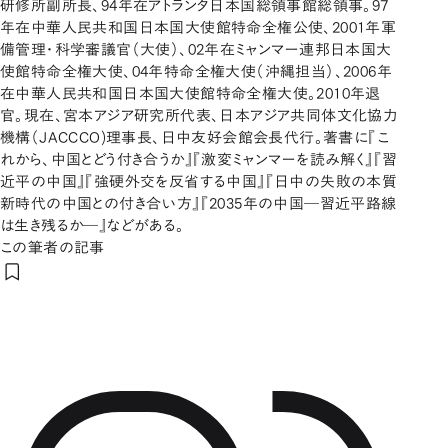
研修所副所長、94年在アトランタ日本国総領事館総領事。97
年在中華人民共和国日本国大使館特命全権公使、2001年軍
備管理・科学審議官（大使）、02年在ミャンマー連邦日本国大
使館特命全権大使、04年特命全権大使（沖縄担当）、2006年
在中華人民共和国日本国大使館特命全権大使。2010年退
官。現在、宮本アジア研究所代表、日本アジア共同体文化協力
機構（JACCCO)理事長、日中友好会館会長代行。著書に『こ
れから、中国とどう付き合うか』『激変ミャンマーを読み解く』『習
近平の中国』『強硬外交を反省する中国』『日中の失敗の本質
新時代の中国との付き合い方』『2035年の中国―習近平路線
は生き残るか―』などがある。
この筆者の記事