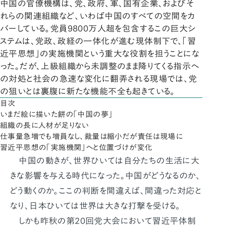
中国の官僚機構は、党、政府、軍、国有企業、およびそ
れらの関連組織など、いわば中国のすべての空間をカ
バーしている。党員9800万人超を包含するこの巨大シ
ステムは、党政、政経の一体化が進む現体制下で、「習
近平思想」の実施機関という重大な役割を担うことにな
った。だが、上級組織から未調整のまま降りてくる指示へ
の対処と社会の急速な変化に翻弄される現場では、党
の狙いとは裏腹に新たな機能不全も起きている。
目次
いまだ絵に描いた餅の「中国の夢」
組織の長に人材が足りない
仕事量急増でも増員なし、裁量は縮小だが責任は現場に
習近平思想の「実施機関」へと位置づけが変化
中国の動きが、世界ひいては自分たちの生活に大
きな影響を与える時代になった。中国がどうなるのか、
どう動くのか。ここの判断を間違えば、間違った対応と
なり、日本ひいては世界は大きな打撃を受ける。
しかも昨秋の第20回党大会において習近平体制