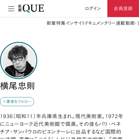
ログイン
会員登録
新着
特集
インサイト
ドキュメンタリー
連載
動画・
横尾忠則
＋著者をフォロー
1936（昭和11）年兵庫県生まれ。現代美術家。1972年
にニューヨーク近代美術館で個展。その後もパリ・ベネ
チア・サンパウロのビエンナーレに出品するなど国際的