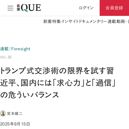
ログイン
会員登録
新着
特集
インサイト
ドキュメンタリー
連載
動画・
連載｜Foresight
Vol. 35
トランプ式交渉術の限界を試す習
近平、国内には「求心力」と「過信」
の危ういバランス
宮本雄二
2025年9月15日