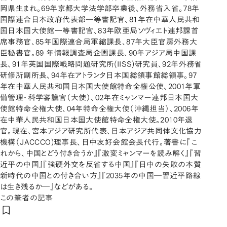
岡県生まれ。69年京都大学法学部卒業後、外務省入省。78年
国際連合日本政府代表部一等書記官、81年在中華人民共和
国日本国大使館一等書記官、83年欧亜局ソヴィエト連邦課首
席事務官、85年国際連合局軍縮課長、87年大臣官房外務大
臣秘書官。89 年情報調査局企画課長、90年アジア局中国課
長、91年英国国際戦略問題研究所(IISS)研究員、92年外務省
研修所副所長、94年在アトランタ日本国総領事館総領事。97
年在中華人民共和国日本国大使館特命全権公使、2001年軍
備管理・科学審議官（大使）、02年在ミャンマー連邦日本国大
使館特命全権大使、04年特命全権大使（沖縄担当）、2006年
在中華人民共和国日本国大使館特命全権大使。2010年退
官。現在、宮本アジア研究所代表、日本アジア共同体文化協力
機構（JACCCO)理事長、日中友好会館会長代行。著書に『こ
れから、中国とどう付き合うか』『激変ミャンマーを読み解く』『習
近平の中国』『強硬外交を反省する中国』『日中の失敗の本質
新時代の中国との付き合い方』『2035年の中国―習近平路線
は生き残るか―』などがある。
この筆者の記事