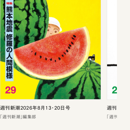
週刊新潮2026年8月13・20日号
週刊新潮2
「週刊新潮」編集部
「週刊新潮