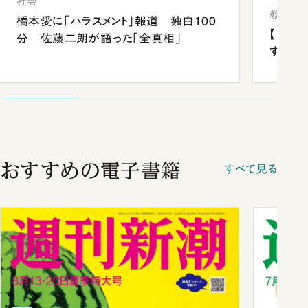
社会
教育
橋本愛に「ハラスメント」報道 独白100
【中国
分 佐藤二朗が語った「全真相」
する“
おすすめの電子書籍
すべて見る