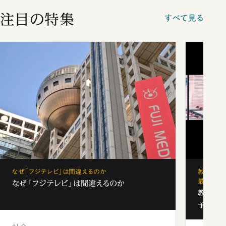
注目の特集
すべて見る
なぜ「フジテレビ」は間違えるのか
教育の地
最新勢力
なぜ「フジテレビ」は間違えるのか
教育の地
予備校