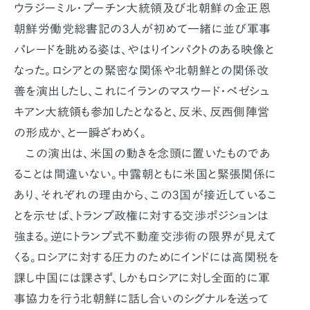
ウラジーミル・プーチン大統領及び北朝鮮の金正恩
朝鮮労働党総書記の3人が初めて一緒に並び軍事
パレードを眺める姿は、やはりインパクトのある映像と
なった。ロシアとの緊密な関係や北朝鮮との関係改
善を演出したし、これにイランのマスウード・ペゼシュ
キアン大統領も参加したとなると、反米、反西側陣営
の形成か、と一瞬ざわめく。
この演出は、米国の動きを念頭に置いたものであ
ることは間違いない。中露朝ともに米国と緊張関係に
あり、それぞれの理由から、この3国が接近しているこ
とを示せば、トランプ政権に対する交渉ポジションは
強まる。逆にトランプ式不動産交渉術の限界が見えて
くる。ロシアに対する圧力のためにインドには高関税を
課し中国には課さず、しかもロシアに対し全面的に軍
事協力を行う北朝鮮に話し合いのシグナルを送って