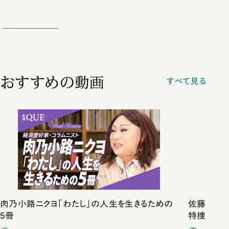
おすすめの動画
すべて見る
肉乃小路ニクヨ「わたし」の人生を生きるための
佐藤優vs
5冊
特捜取調
合ったこと