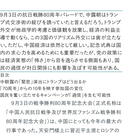
9月3日の抗日戦勝80周年パレードで、中露朝はトラン
プ式交渉術の綻びを誘っていたと言えるだろう。トランプ
外交が地政学的考慮と価値観を放棄し、経済の利益主
導で動くなら、この3国のリアリズム外交には歯が立たな
い。ただし、中国経済は依然として厳しい。記念式典は国
内の求心力を高めるためにも重要だったが、党の政策に
は経済実態の「怖さ」から目を逸らさせる側面もあり、国
民の過信が対日関係にも影響を及ぼす可能性がある。
目次
中朝露の「緊密」演出にトランプはどう出るか
「70周年」からの10年を映す参加国の変化
国民を奮い立たせるキャンペーンが「過信」を生む可能性
9月3日の戦争勝利80周年記念大会（正式名称は
「中国人民抗日戦争及び世界反ファシズム戦争勝利
80周年記念大会」）は、中国にとっても今年の最大の
行事であった。天安門楼上に習近平主席とロシアの