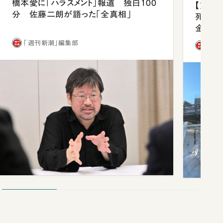
橋本愛に「ハラスメント」報道 独白100
【熊本
分 佐藤二朗が語った「全真相」
死を分
金」
「週刊新潮」編集部
「週