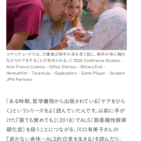
ユマニチュードでは、介護者は相手の目を見て話し、相手の体に触れ
ながらケアをすることが求められる。© 2026 Cinéfrance Studios –
Arte France Cinéma – Office Shirous – Bitters End –
Heimatfilm – Tarantula – Gapbusters – Same Player – Soudain
JPN Partners
「ある時期、医学書院から出版されている『ケアをひら
く』というシリーズをよく読んでいたんです。以前に手が
けた『寝ても覚めても』（2018）でALS（筋委縮性側索
硬化症）を扱うことにつながる、川口有美子さんの
『逝かない身体―ALS的日常を生きる』を読んだり、