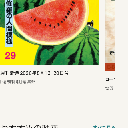
週刊新潮2026年8月13・20日号
ローマは一
「週刊新潮」編集部
塩野七生／
すべて見る