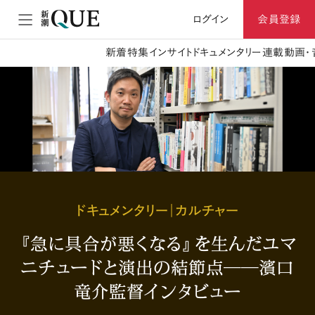
ログイン
会員登録
新着
特集
インサイト
ドキュメンタリー
連載
動画・
ドキュメンタリー｜カルチャー
『急に具合が悪くなる』を生んだユマ
ニチュードと演出の結節点――濱口
竜介監督インタビュー