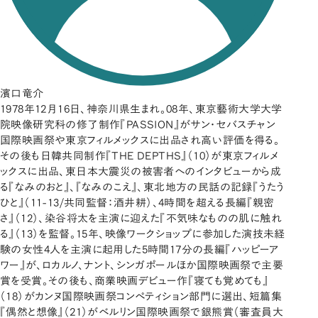
濱口竜介
1978年12月16日、神奈川県生まれ。08年、東京藝術大学大学
院映像研究科の修了制作『PASSION』がサン・セバスチャン
国際映画祭や東京フィルメックスに出品され高い評価を得る。
その後も日韓共同制作『THE DEPTHS』（10）が東京フィルメ
ックスに出品、東日本大震災の被害者へのインタビューから成
る『なみのおと』、『なみのこえ』、東北地方の民話の記録『うたう
ひと』（11-13/共同監督：酒井耕）、4時間を超える長編『親密
さ』（12）、染谷将太を主演に迎えた『不気味なものの肌に触れ
る』（13）を監督。15年、映像ワークショップに参加した演技未経
験の女性4人を主演に起用した5時間17分の長編『ハッピーア
ワー』が、ロカルノ、ナント、シンガポールほか国際映画祭で主要
賞を受賞。その後も、商業映画デビュー作『寝ても覚めても』
（18）がカンヌ国際映画祭コンペティション部門に選出、短篇集
『偶然と想像』（21）がベルリン国際映画祭で銀熊賞（審査員大