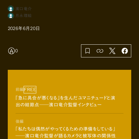
濱口竜介
月永理絵
2026年6月20日
0
FREE
前編
『急に具合が悪くなる』を生んだユマニチュードと演
出の結節点――濱口竜介監督インタビュー
後編
「私たちは偶然がやってくるための準備をしている」
――濱口竜介監督が語るカメラと被写体の関係性