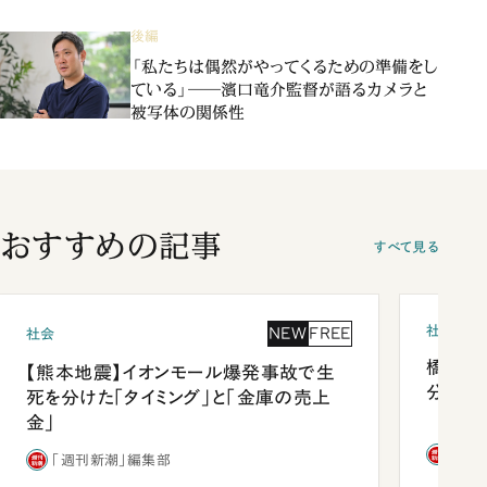
後編
「私たちは偶然がやってくるための準備をし
ている」――濱口竜介監督が語るカメラと
被写体の関係性
おすすめの記事
すべて見る
社会
NEW
FREE
社会
橋本愛
【熊本地震】イオンモール爆発事故で生
分 佐
死を分けた「タイミング」と「金庫の売上
金」
「週
「週刊新潮」編集部