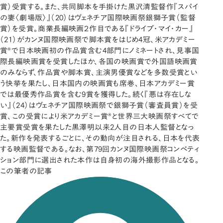
賞）受賞する。また、共同脚本を手掛けた黒沢清監督作『スパイ
の妻〈劇場版〉』（20）はヴェネチア国際映画祭銀獅子賞（監督
賞）を受賞。商業長編映画２作目である『ドライブ・マイ・カー』
（21）がカンヌ国際映画祭で脚本賞をはじめ4冠、米アカデミー
賞®で日本映画初の作品賞含む4部門にノミネートされ、見事国
際長編映画賞を受賞したほか、各国の映画賞で外国語映画賞
のみならず、作品賞や脚本賞、主演男優賞などを多数受賞とい
う快挙を果たし、日本国内の映画賞も席巻、日本アカデミー賞
では最優秀作品賞を含む9賞を獲得した。続く『悪は存在しな
い』（24）はヴェネチア国際映画祭で銀獅子賞（審査員賞）を受
賞、この受賞により米アカデミー賞®と世界三大映画祭すべてで
主要賞受賞を果たした黒澤明以来2人目の日本人監督となっ
た。新作を発表するごとに、その動向が注目される、日本を代表
する映画監督である。なお、第79回カンヌ国際映画祭コンペティ
ション部門に選出された本作は自身初の海外撮影作品となる。
この筆者の記事