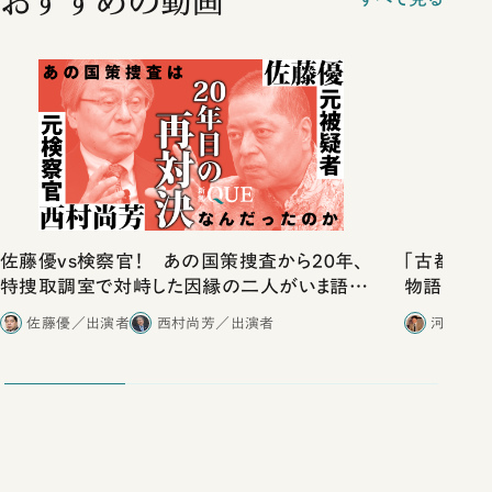
おすすめの動画
佐藤優vs検察官！ あの国策捜査から20年、
「古都」化
特捜取調室で対峙した因縁の二人がいま語り
物語」にリ
合ったこと
佐藤優／出演者
西村尚芳／出演者
河野有理