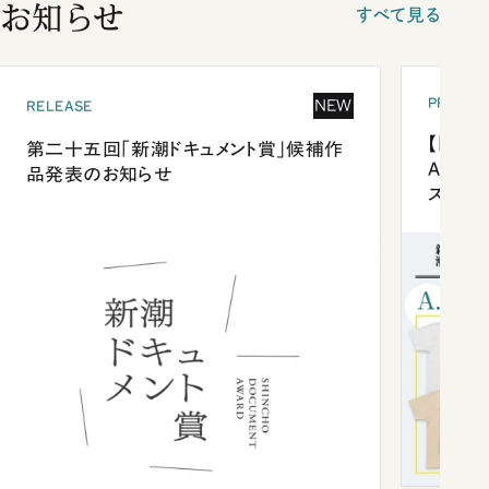
お知らせ
すべて見る
PRESEN
NEW
RELEASE
【「新潮
第二十五回「新潮ドキュメント賞」候補作
Anni
品発表のお知らせ
ズプレ