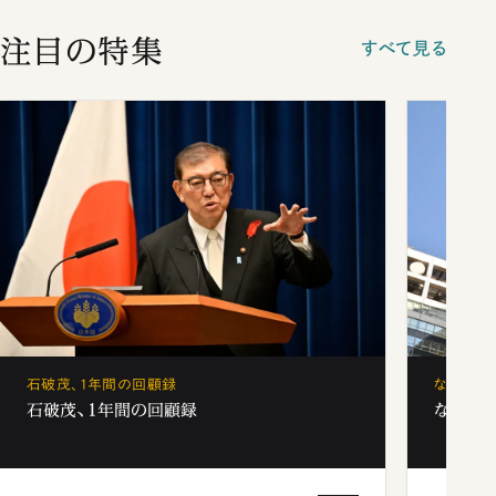
注目の特集
すべて見る
石破茂、1年間の回顧録
なぜ「フ
石破茂、1年間の回顧録
なぜ「フ