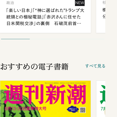
社会
政治
NEW
橋本愛
「楽しい日本」「“神に選ばれた”トランプ大
分 佐
統領との極秘電話」「赤沢さんに任せた
日米関税交渉」の裏側 石破茂前首相
が明かす施政方針演説から日米首脳会
談まで
おすすめの電子書籍
すべて見る