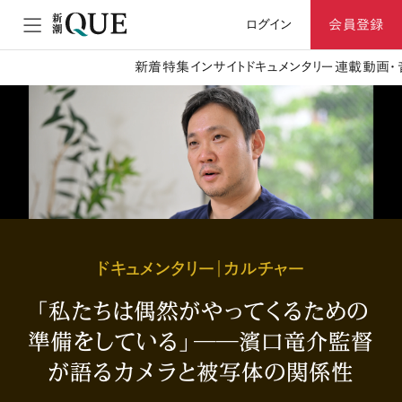
ログイン
会員登録
新着
特集
インサイト
ドキュメンタリー
連載
動画・
ドキュメンタリー｜カルチャー
「私たちは偶然がやってくるための
準備をしている」――濱口竜介監督
が語るカメラと被写体の関係性