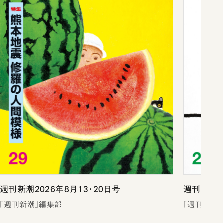
週刊新潮2026年8月13・20日号
週刊新潮2
「週刊新潮」編集部
「週刊新潮