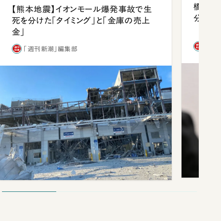
橋本愛
【熊本地震】イオンモール爆発事故で生
分 佐
死を分けた「タイミング」と「金庫の売上
金」
「週
「週刊新潮」編集部