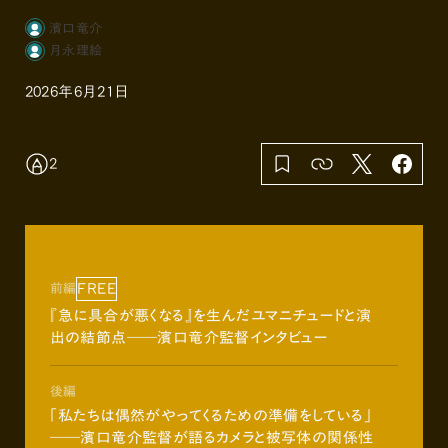
濱口竜介
月永理絵
2026年6月21日
2
FREE
前編
『急に具合が悪くなる』を生んだユマニチュードと演
出の結節点――濱口竜介監督インタビュー
後編
「私たちは偶然がやってくるための準備をしている」
――濱口竜介監督が語るカメラと被写体の関係性