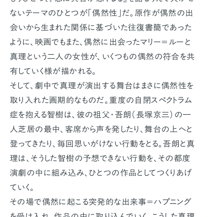
ないテーマのひとつが「偶然性」だ。原作が偶然の出
会いから生まれた関係に基づいた往復書簡であった
ように、映画でもまた、偶然に出会ったマリー＝ルーと
真理という二人の女性が、いくつもの偶然の符合を共
有していく様が描かれる。
そして、劇中で真理が演出する舞台はまさに偶然性を
取り入れた画期的なものだ。重度の自閉スペクトラム
症を抱える智樹は、彼の祖父・吾朗（長塚京三）の一
人芝居の最中、客席から声を発したり、舞台の上へと
登ってきたり、毎回思いがけない行動をとる。吾朗と真
理は、そうした智樹の予想できない行動を、その都度
演劇の中に組み込み、ひとつの作品としてつくりあげ
ていく。
その場で偶然に起こる突発的な出来事＝ハプニング
を受け入れ、作品の中に取り込んでいく。こうした真理