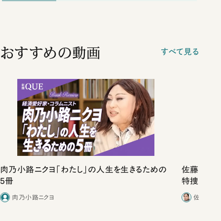
おすすめの動画
すべて見る
肉乃小路ニクヨ「わたし」の人生を生きるための
佐藤優vs
5冊
特捜取調
合ったこと
肉乃小路ニクヨ
佐藤優／