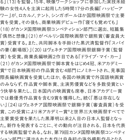
る』（13）を監督。15年、映像ワークショップに参加した演技未経
験の女性4人を主演に起用した5時間17分の長編『ハッピーア
ワー』が、ロカルノ、ナント、シンガポールほか国際映画祭で主要
賞を受賞。その後も、商業映画デビュー作『寝ても覚めても』
（18）がカンヌ国際映画祭コンペティション部門に選出、短篇集
『偶然と想像』（21）がベルリン国際映画祭で銀熊賞（審査員大
賞）受賞する。また、共同脚本を手掛けた黒沢清監督作『スパイ
の妻〈劇場版〉』（20）はヴェネチア国際映画祭銀獅子賞（監督
賞）を受賞。商業長編映画２作目である『ドライブ・マイ・カー』
（21）がカンヌ国際映画祭で脚本賞をはじめ4冠、米アカデミー
賞®で日本映画初の作品賞含む4部門にノミネートされ、見事国
際長編映画賞を受賞したほか、各国の映画賞で外国語映画賞
のみならず、作品賞や脚本賞、主演男優賞などを多数受賞とい
う快挙を果たし、日本国内の映画賞も席巻、日本アカデミー賞
では最優秀作品賞を含む9賞を獲得した。続く『悪は存在しな
い』（24）はヴェネチア国際映画祭で銀獅子賞（審査員賞）を受
賞、この受賞により米アカデミー賞®と世界三大映画祭すべてで
主要賞受賞を果たした黒澤明以来2人目の日本人監督となっ
た。新作を発表するごとに、その動向が注目される、日本を代表
する映画監督である。なお、第79回カンヌ国際映画祭コンペティ
ション部門に選出された本作は自身初の海外撮影作品となる。