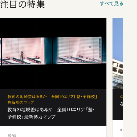
注目の特集
すべて見る
教育の地域差はあるか 全国10エリア「塾・予備校」
なぜ「フ
最新勢力マップ
なぜ「フ
教育の地域差はあるか 全国10エリア「塾・
予備校」最新勢力マップ
社会
教育