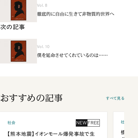
Vol. 8
徹底的に自由に生きて非物質的世界へ
次の記事
Vol. 10
僕を延命させてくれているのは……
おすすめの記事
すべて見る
社会
NEW
FREE
社会
橋本愛
【熊本地震】イオンモール爆発事故で生