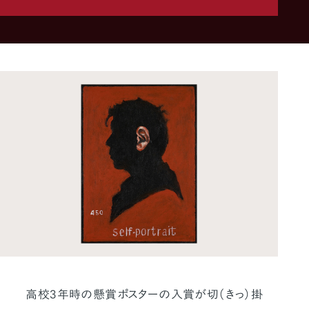
高校3年時の懸賞ポスターの入賞が切（きっ）掛