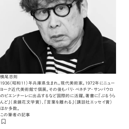
横尾忠則
1936（昭和11）年兵庫県生まれ。現代美術家。1972年にニュー
ヨーク近代美術館で個展。その後もパリ・ベネチア・サンパウロ
のビエンナーレに出品するなど国際的に活躍。著書に『ぶるうら
んど』（泉鏡花文学賞）、『言葉を離れる』（講談社エッセイ賞）
ほか多数。
この筆者の記事