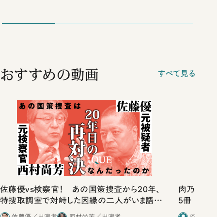
おすすめの動画
すべて見る
佐藤優vs検察官！ あの国策捜査から20年、
肉乃小路ニ
特捜取調室で対峙した因縁の二人がいま語り
5冊
合ったこと
佐藤優／出演者
西村尚芳／出演者
肉乃小路