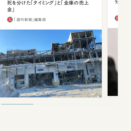
分 佐
死を分けた「タイミング」と「金庫の売上
金」
「週
「週刊新潮」編集部