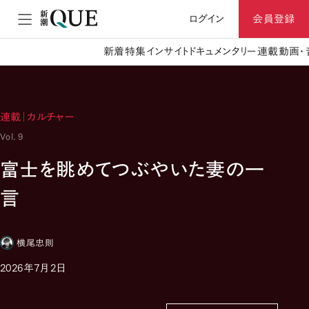
ログイン
会員登録
新着
特集
インサイト
ドキュメンタリー
連載
動画・
連載｜カルチャー
Vol. 9
富士を眺めてつぶやいた妻の一
言
横尾忠則
2026年7月2日