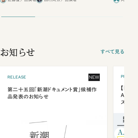
お知らせ
すべて見る
PRESEN
NEW
RELEASE
【「新潮
第二十五回「新潮ドキュメント賞」候補作
Anni
品発表のお知らせ
ズプレ