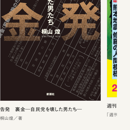
週刊新潮2
告発 裏金―自民党を壊した男たち―
「週刊新潮
桐山煌／著