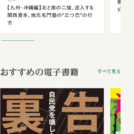
橋本愛
【九州・沖縄編】北と南の二強、流入する
分 佐
関西資本、地元名門塾の“三つ巴”の行
方
おすすめの電子書籍
すべて見る