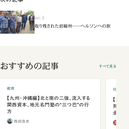
Vol. 3
取り残された前線州――ヘルソンへの旅
おすすめの記事
すべて見る
教育
社会
【九州・沖縄編】北と南の二強、流入する
【熊本
関西資本、地元名門塾の“三つ巴”の行
死を分
方
金」
西田浩史
「週