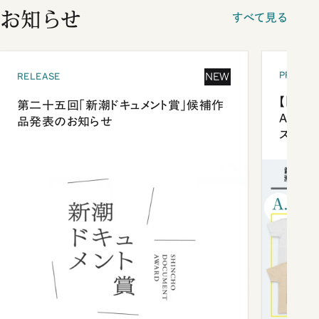
お知らせ
すべて見る
PRESEN
NEW
RELEASE
【「新潮
第二十五回「新潮ドキュメント賞」候補作
Anni
品発表のお知らせ
ズプレ