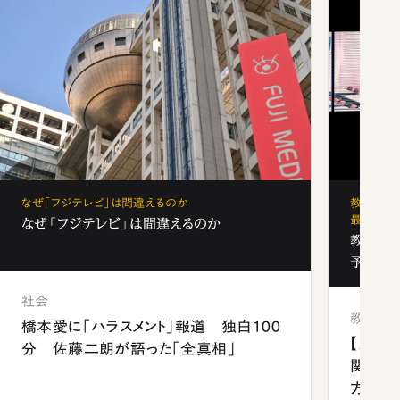
なぜ「フジテレビ」は間違えるのか
教育の地
最新勢力
なぜ「フジテレビ」は間違えるのか
教育の地
予備校
社会
教育
橋本愛に「ハラスメント」報道 独白100
【九州
分 佐藤二朗が語った「全真相」
関西資
方