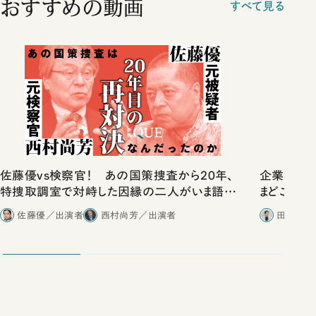
おすすめの動画
すべて見る
佐藤優vs検察官！ あの国策捜査から20年、
企業だけ
特捜取調室で対峙した因縁の二人がいま語り
まどこにある
合ったこと
佐藤優／出演者
西村尚芳／出演者
田内学／