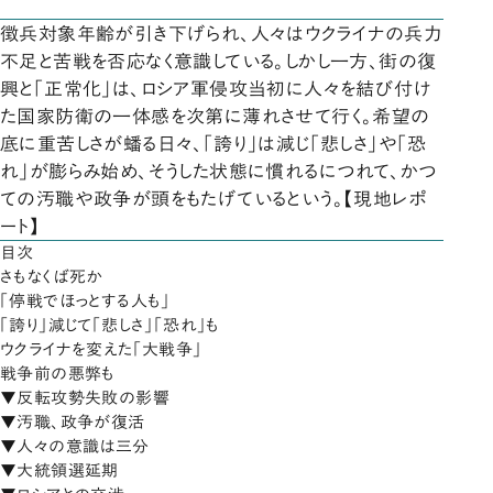
徴兵対象年齢が引き下げられ、人々はウクライナの兵力
不足と苦戦を否応なく意識している。しかし一方、街の復
興と「正常化」は、ロシア軍侵攻当初に人々を結び付け
た国家防衛の一体感を次第に薄れさせて行く。希望の
底に重苦しさが蟠る日々、「誇り」は減じ「悲しさ」や「恐
れ」が膨らみ始め、そうした状態に慣れるにつれて、かつ
ての汚職や政争が頭をもたげているという。【現地レポ
ート】
目次
さもなくば死か
「停戦でほっとする人も」
「誇り」減じて「悲しさ」「恐れ」も
ウクライナを変えた「大戦争」
戦争前の悪弊も
▼反転攻勢失敗の影響
▼汚職、政争が復活
▼人々の意識は三分
▼大統領選延期