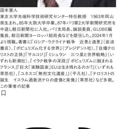
国末憲人
東京大学先端科学技術研究センター特任教授 1963年岡山
県生まれ。85年大阪大学卒業。87年パリ第2大学新聞研究所を
中退し朝日新聞社に入社。パリ支局長、論説委員、GLOBE編
集長、朝日新聞ヨーロッパ総局長などを歴任した。2024年1月
より現職。著書に『ロシア・ウクライナ戦争 近景と遠景』（岩波
書店）、『ポピュリズム化する世界』（プレジデント社）、『自爆テロ
リストの正体』『サルコジ』『ミシュラン 三つ星と世界戦略』（い
ずれも新潮社）、『イラク戦争の深淵』『ポピュリズムに蝕まれる
フランス』『巨大「実験国家」EUは生き残れるのか？』（いずれも
草思社）、『ユネスコ「無形文化遺産」』（平凡社）、『テロリストの
誕生 イスラム過激派テロの虚像と実像』（草思社）など多数。
この筆者の記事