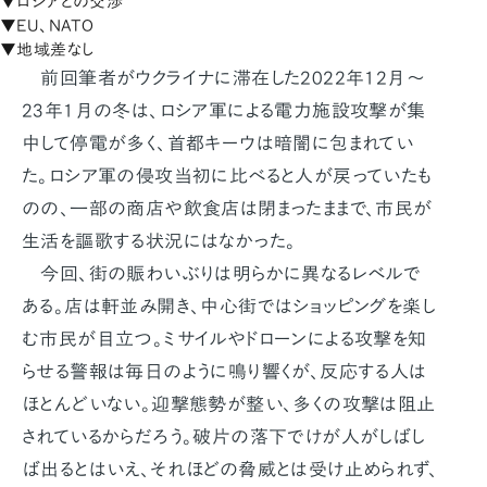
▼ロシアとの交渉
▼EU、NATO
▼地域差なし
前回筆者がウクライナに滞在した2022年12月～
23年1月の冬は、ロシア軍による電力施設攻撃が集
中して停電が多く、首都キーウは暗闇に包まれてい
た。ロシア軍の侵攻当初に比べると人が戻っていたも
のの、一部の商店や飲食店は閉まったままで、市民が
生活を謳歌する状況にはなかった。
今回、街の賑わいぶりは明らかに異なるレベルで
ある。店は軒並み開き、中心街ではショッピングを楽し
む市民が目立つ。ミサイルやドローンによる攻撃を知
らせる警報は毎日のように鳴り響くが、反応する人は
ほとんどいない。迎撃態勢が整い、多くの攻撃は阻止
されているからだろう。破片の落下でけが人がしばし
ば出るとはいえ、それほどの脅威とは受け止められず、