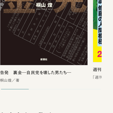
週刊新潮2
告発 裏金―自民党を壊した男たち―
「週刊新潮
桐山煌／著