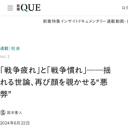
ロ
新着
特集
インサイト
ドキュメンタリー
連載
動画・
連載｜社会
Vol. 2
「戦争疲れ」と「戦争慣れ」――揺
れる世論、再び顔を覗かせる“悪
弊”
国末憲人
2024年6月22日