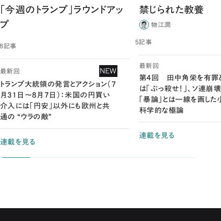
「今週のトランプ」ラウンドアッ
禁じられた教養
プ
物江潤
5記事
68記事
最新回
NEW
最新回
第4回 田中角栄を有罪
トランプ大統領の発言とアクション（7
は「ぶっ殺せ！」、ソ連
月31日～8月7日）：米国の円買い
「暴論」とは一線を画した
介入には「円安」以外にも欧州と共
科学的な極論
通の “ウラの敵”
連載を見る
連載を見る