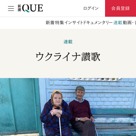
ログイン
会員登録
新着
特集
インサイト
ドキュメンタリー
連載
動画・
連載
ウクライナ讃歌