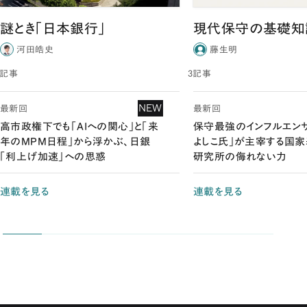
謎とき「日本銀行」
現代保守の基礎知
河田皓史
藤生明
3記事
3記事
NEW
最新回
最新回
高市政権下でも「AIへの関心」と「来
保守最強のインフルエン
年のMPM日程」から浮かぶ、日銀
よしこ氏」が主宰する国
「利上げ加速」への思惑
研究所の侮れない力
連載を見る
連載を見る