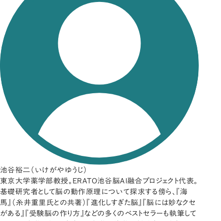
池谷裕二（いけがやゆうじ）
東京大学薬学部教授。ERATO池谷脳AI融合プロジェクト代表。
基礎研究者として脳の動作原理について探求する傍ら、『海
馬』（糸井重里氏との共著）『進化しすぎた脳』『脳には妙なクセ
がある』『受験脳の作り方』などの多くのベストセラーも執筆して