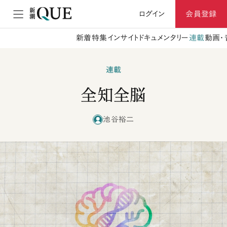
ログイン
会員登録
新着
特集
インサイト
ドキュメンタリー
連載
動画・
連載
全知全脳
池谷裕二