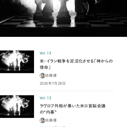
Vol. 13
米・イラン戦争を泥沼化させる「神からの
使命」
佐藤優
2026年7月28日
Vol. 12
ラヴロフ外相が暴いた米ロ首脳会議
の“内幕”
佐藤優