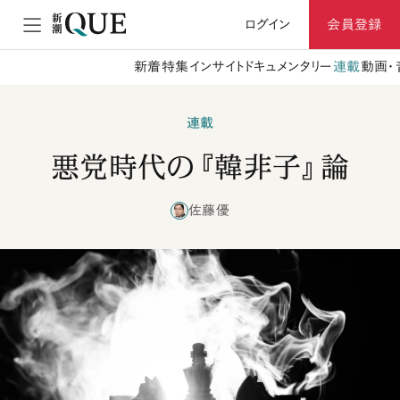
ログイン
会員登録
新着
特集
インサイト
ドキュメンタリー
連載
動画・
連載
悪党時代の『韓非子』論
佐藤優