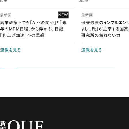
3記事
3記事
NEW
最新回
最新回
高市政権下でも「AIへの関心」と「来
保守最強のインフルエン
年のMPM日程」から浮かぶ、日銀
よしこ氏」が主宰する国
「利上げ加速」への思惑
研究所の侮れない力
連載を見る
連載を見る