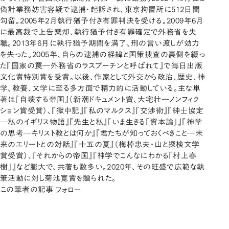
偽計業務妨害容疑で逮捕・起訴され、東京拘置所に512日間
勾留。2005年2月執行猶予付き有罪判決を受ける。2009年6月
に最高裁で上告棄却、執行猶予付き有罪確定で外務省を失
職。2013年6月に執行猶予期間を満了、刑の言い渡しが効力
を失った。2005年、自らの逮捕の経緯と国策捜査の裏側を綴っ
た『国家の罠─外務省のラスプーチンと呼ばれて』で毎日出版
文化賞特別賞を受賞。以後、作家として外交から政治、歴史、神
学、教養、文学に至る多方面で精力的に活動している。主な単
著は『自壊する帝国』（新潮ドキュメント賞、大宅壮一ノンフィク
ション賞受賞）、『獄中記』『私のマルクス』『交渉術』『紳士協定
─私のイギリス物語』『先生と私』『いま生きる「資本論」』『神学
の思考─キリスト教とは何か』『君たちが知っておくべきこと─未
来のエリートとの対話』『十五の夏』（梅棹忠夫・山と探検文学
賞受賞）、『それからの帝国』『神学でこんなにわかる「村上春
樹」』など膨大で、共著も数多い。2020年、その旺盛で広範な執
筆活動に対し菊池寛賞を贈られた。
この筆者の記事
フォロー