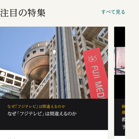
注目の特集
すべて見る
なぜ「フジテレビ」は間違えるのか
教育の地
最新勢力
なぜ「フジテレビ」は間違えるのか
教育の地
予備校