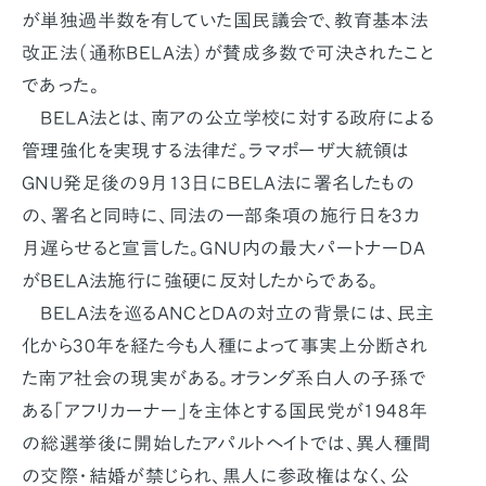
が単独過半数を有していた国民議会で、教育基本法
改正法（通称BELA法）が賛成多数で可決されたこと
であった。
BELA法とは、南アの公立学校に対する政府による
管理強化を実現する法律だ。ラマポーザ大統領は
GNU発足後の9月13日にBELA法に署名したもの
の、署名と同時に、同法の一部条項の施行日を3カ
月遅らせると宣言した。GNU内の最大パートナーDA
がBELA法施行に強硬に反対したからである。
BELA法を巡るANCとDAの対立の背景には、民主
化から30年を経た今も人種によって事実上分断され
た南ア社会の現実がある。オランダ系白人の子孫で
ある「アフリカーナー」を主体とする国民党が1948年
の総選挙後に開始したアパルトヘイトでは、異人種間
の交際・結婚が禁じられ、黒人に参政権はなく、公