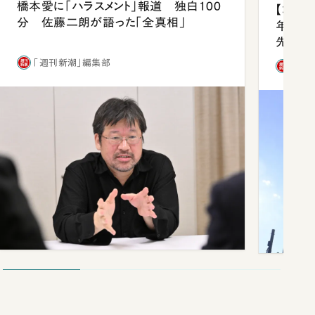
橋本愛に「ハラスメント」報道 独白100
【コン
分 佐藤二朗が語った「全真相」
年会は
先1位
「週刊新潮」編集部
「週