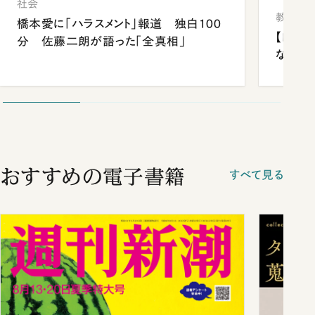
社会
教育
橋本愛に「ハラスメント」報道 独白100
【四国
分 佐藤二朗が語った「全真相」
ながら
おすすめの電子書籍
すべて見る