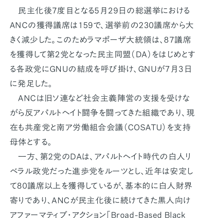
民主化後7度目となる5月29日の総選挙における
ANCの獲得議席は159で、選挙前の230議席から大
きく減少した。このためラマポーザ大統領は、87議席
を獲得して第2党となった民主同盟（DA）をはじめとす
る各政党にGNUの結成を呼び掛け、GNUが7月3日
に発足した。
ANCは旧ソ連など社会主義陣営の支援を受けな
がら反アパルトヘイト闘争を闘ってきた組織であり、現
在も共産党と南ア労働組合会議（COSATU）を支持
母体とする。
一方、第2党のDAは、アパルトヘイト時代の白人リ
ベラル政党だった進歩党をルーツとし、近年は安定し
て80議席以上を獲得しているが、基本的に白人財界
寄りであり、ANCが民主化後に続けてきた黒人向け
アファーマティブ・アクション「Broad-Based Black