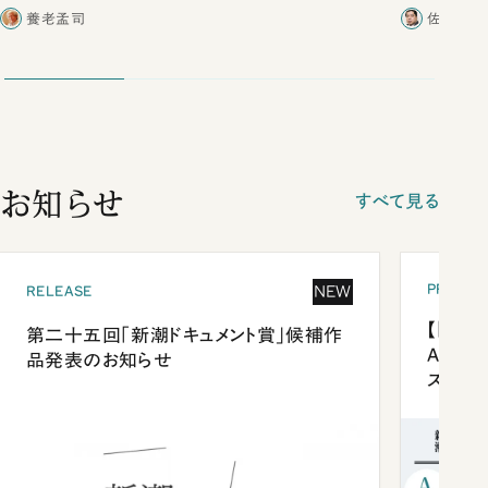
合ったこと
養老孟司
佐藤優／
お知らせ
すべて見る
PRESEN
NEW
RELEASE
【「新潮
第二十五回「新潮ドキュメント賞」候補作
Anni
品発表のお知らせ
ズプレ