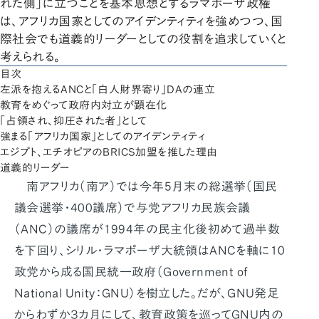
れた側」に立つことを基本思想とするラマポーザ政権
は、アフリカ国家としてのアイデンティティを強めつつ、国
際社会でも道義的リーダーとしての役割を追求していくと
考えられる。
目次
左派を抱えるANCと「白人財界寄り」DAの連立
教育をめぐって政府内対立が顕在化
「占領され、抑圧された者」として
強まる「アフリカ国家」としてのアイデンティティ
エジプト、エチオピアのBRICS加盟を推した理由
道義的リーダー
南アフリカ（南ア）では今年5月末の総選挙（国民
議会選挙・400議席）で与党アフリカ民族会議
（ANC）の議席が1994年の民主化後初めて過半数
を下回り、シリル・ラマポーザ大統領はANCを軸に10
政党から成る国民統一政府（Government of
National Unity：GNU）を樹立した。だが、GNU発足
からわずか３カ月にして、教育政策を巡ってGNU内の