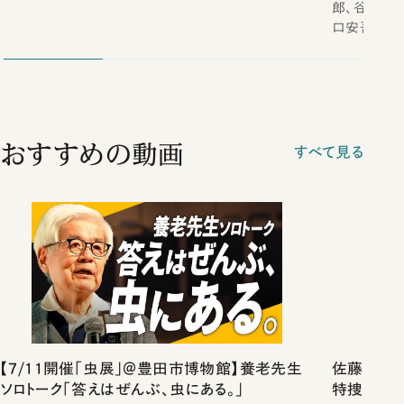
郎、谷崎潤
口安吾
おすすめの動画
すべて見る
【7/11開催「虫展」＠豊田市博物館】養老先生
佐藤優vs
ソロトーク「答えはぜんぶ、虫にある。」
特捜取調