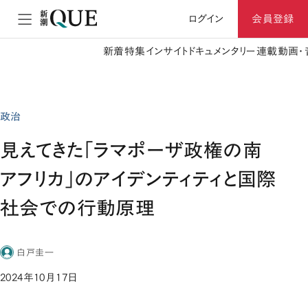
ログイン
会員登録
新着
特集
インサイト
ドキュメンタリー
連載
動画・
政治
見えてきた「ラマポーザ政権の南
アフリカ」のアイデンティティと国際
社会での行動原理
白戸圭一
2024年10月17日