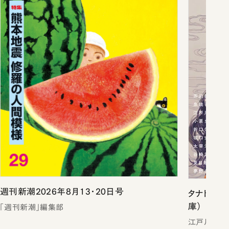
週刊新潮2026年8月13・20日号
タナトスの
庫）
「週刊新潮」編集部
江戸川乱歩