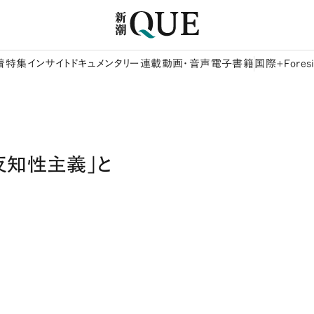
着
特集
インサイト
ドキュメンタリー
連載
動画・音声
電子書籍
国際+Foresi
反知性主義」と